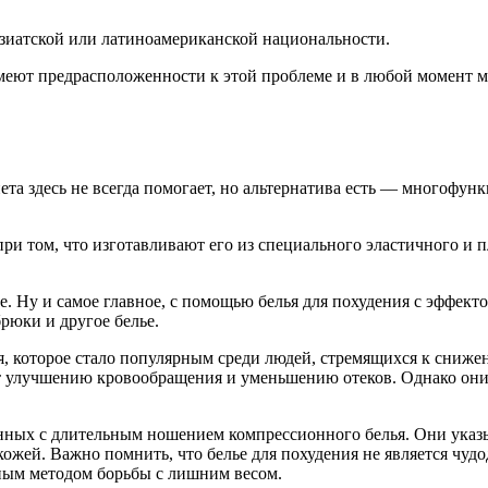
азиатской или латиноамериканской национальности.
имеют предрасположенности к этой проблеме и в любой момент м
та здесь не всегда помогает, но альтернатива есть — многофунк
ри том, что изготавливают его из специального эластичного и п
де. Ну и самое главное, с помощью белья для похудения с эффе
рюки и другое белье.
, которое стало популярным среди людей, стремящихся к снижен
ет улучшению кровообращения и уменьшению отеков. Однако они 
нных с длительным ношением компрессионного белья. Они указыв
жей. Важно помнить, что белье для похудения не является чуд
вным методом борьбы с лишним весом.