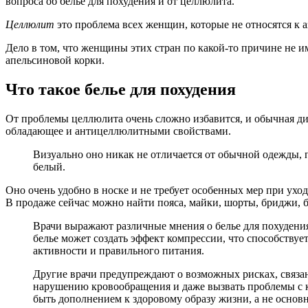
вопроса об белье для похудения и от целлюлита.
Целлюлит
это проблема всех женщин, которые не относятся к 
Дело в том, что женщины этих стран по какой-то причине не 
апельсиновой корки.
Что такое белье для похудения
От проблемы целлюлита очень сложно избавится, и обычная дие
обладающее и антицеллюлитными свойствами.
Визуально оно никак не отличается от обычной одежды, п
белый.
Оно очень удобно в носке и не требует особенных мер при ухо
В продаже сейчас можно найти пояса, майки, шорты, бриджи, б
Врачи выражают различные мнения о белье для похудения
белье может создать эффект компрессии, что способству
активности и правильного питания.
Другие врачи предупреждают о возможных рисках, связа
нарушению кровообращения и даже вызвать проблемы с ко
быть дополнением к здоровому образу жизни, а не осно