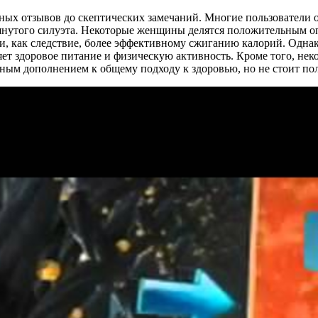
ных отзывов до скептических замечаний. Многие пользователи о
тянутого силуэта. Некоторые женщины делятся положительным о
, как следствие, более эффективному сжиганию калорий. Однако
няет здоровое питание и физическую активность. Кроме того, н
зным дополнением к общему подходу к здоровью, но не стоит пола