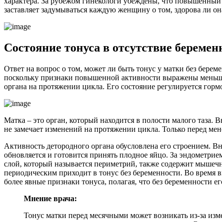
характера. За рубежом гинекологи убеждены, что повышенный т
заставляет задумываться каждую женщину о том, здорова ли она
С
остояние тонуса в отсутствие беремен
Ответ на вопрос о том, может ли быть тонус у матки без бере
поскольку признаки повышенной активности выражены меньше. 
органа на протяжении цикла. Его состояние регулируется гор
Матка – это орган, который находится в полости малого таза.
не замечает изменений на протяжении цикла. Только перед ме
Активность детородного органа обусловлена его строением. 
обновляется и готовится принять плодное яйцо. За эндометр
слой, который называется периметрий, также содержит мышечн
периодическим приходит в тонус без беременности. Во время в
более явные признаки тонуса, полагая, что без беременности ег
Мнение врача:
Тонус матки перед месячными может возникать из-за изм