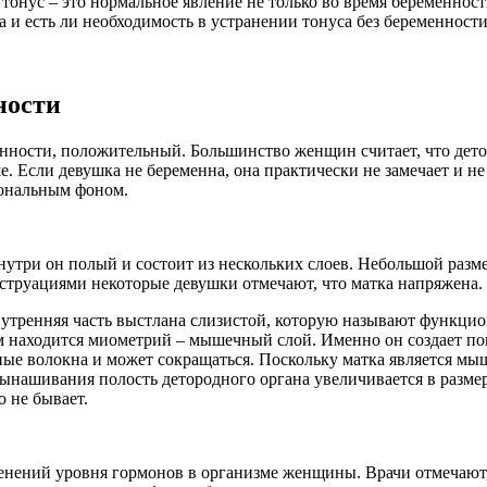
онус – это нормальное явление не только во время беременност
 и есть ли необходимость в устранении тонуса без беременности
ности
менности, положительный. Большинство женщин считает, что дет
Если девушка не беременна, она практически не замечает и не
мональным фоном.
 Внутри он полый и состоит из нескольких слоев. Небольшой раз
нструациями некоторые девушки отмечают, что матка напряжена.
Внутренняя часть выстлана слизистой, которую называют функц
ием находится миометрий – мышечный слой. Именно он создает
ые волокна и может сокращаться. Поскольку матка является мыш
ынашивания полость детородного органа увеличивается в размер
о не бывает.
енений уровня гормонов в организме женщины. Врачи отмечают,