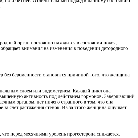
и, но и без нее. Отличительный подход к данному состоянию
.
ородный орган постоянно находится в состоянии покоя,
 обращает внимания на изменения в поведении детородного
мер без беременности становится причиной того, что женщина
иональным слоем или эндометрием. Каждый цикл она
 повышенную активность под действием гормонов. Завершающий
ечным органом, нет ничего странного в том, что она
е за счет растяжения стенок. Из-за этого женщина ощущает
 что перед месячными уровень прогестерона снижается,