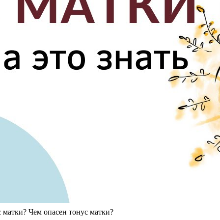
 матки? Чем опасен тонус матки?