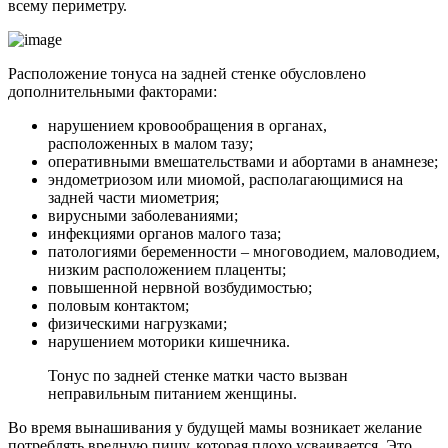
всему периметру.
Расположение тонуса на задней стенке обусловлено
дополнительными факторами:
нарушением кровообращения в органах,
расположенных в малом тазу;
оперативными вмешательствами и абортами в анамнезе;
эндометриозом или миомой, располагающимися на
задней части миометрия;
вирусными заболеваниями;
инфекциями органов малого таза;
патологиями беременности – многоводием, маловодием,
низким расположением плаценты;
повышенной нервной возбудимостью;
половым контактом;
физическими нагрузками;
нарушением моторики кишечника.
Тонус по задней стенке матки часто вызван
неправильным питанием женщины.
Во время вынашивания у будущей мамы возникает желание
потреблять вредную пищу, которая плохо усваивается. Это