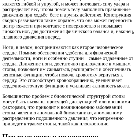
является гибкой и упругой, и может поглощать силу удара и
распределяет вес, чтобы помочь телу выполнять правильные
движения при ходьбе, беге и других действиях. Конструкция
сводов развивается таким образом, что она может переносить
центр тяжести при контакте с поверхностью и повышает
гибкость ног, для достижения физического баланса и, наконец,
плавного движения вперед.
Ноги, в целом, воспринимаются как второе человеческое
сердце. Помимо обеспечения удобства для физической
деятельности, ноги и особенно ступни – самые отдаленные от
сердца. Движение ноги, достаточно приложенное к мышцам
стопы, позволяет им сжиматься, расширяться и обеспечивать
венозные функции, чтобы помочь кровотоку вернуться к
сердцу. Это способствует кровообращению, увеличивает
сердечно-легочную функцию и усиливает активность мозга.
Большинство проблем с биологической структурой стопы
могут быть вызваны присущей дисфункцией или внешними
факторами, что приводит к возникновению заболеваний
стопы, явлению аномальной биомеханики, аномальному
распределению подошвенного давления, что непременно
приводит к травме стопы, такой как плоскостопие.
Что вызывает плоскостопие