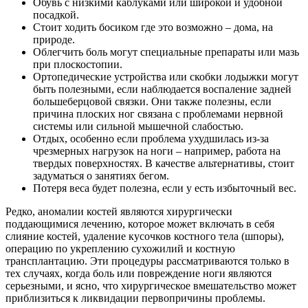
Обувь с низкими каблуками или широкой и удобной
посадкой.
Стоит ходить босиком где это возможно – дома, на
природе.
Облегчить боль могут специальные препараты или мазь
при плоскостопии.
Ортопедические устройства или скобки лодыжки могут
быть полезными, если наблюдается воспаление задней
большеберцовой связки. Они также полезны, если
причина плоских ног связана с проблемами нервной
системы или сильной мышечной слабостью.
Отдых, особенно если проблема ухудшилась из-за
чрезмерных нагрузок на ноги – например, работа на
твердых поверхностях. В качестве альтернативы, стоит
задуматься о занятиях бегом.
Потеря веса будет полезна, если у есть избыточный вес.
Редко, аномалии костей являются хирургически
поддающимися лечению, которое может включать в себя
слияние костей, удаление кусочков костного тела (шпоры),
операцию по укреплению сухожилий и костную
трансплантацию. Эти процедуры рассматриваются только в
тех случаях, когда боль или повреждение ноги являются
серьезными, и ясно, что хирургическое вмешательство может
приблизиться к ликвидации первопричины проблемы.