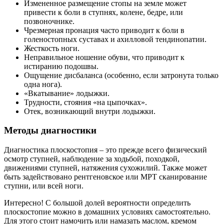
Измененное размещение стопы на земле может
привести к боли в ступнях, колене, бедре, или
позвоночнике.
Чрезмерная пронация часто приводит к боли в
голеностопных суставах и ахилловой тендинопатии.
Жесткость ноги.
Неправильное ношение обуви, что приводит к
истиранию подошвы.
Ощущение дисбаланса (особенно, если затронута только
одна нога).
«Вкатывание» лодыжки.
Трудности, стояния «на цыпочках».
Отек, возникающий внутри лодыжки.
Методы диагностики
Диагностика плоскостопия – это прежде всего физический
осмотр ступней, наблюдение за ходьбой, походкой,
движениями ступней, натяжения сухожилий. Также может
быть задействовано рентгеновское или МРТ сканирование
ступни, или всей ноги.
Интересно! С большой долей вероятности определить
плоскостопие можно в домашних условиях самостоятельно.
Для этого стоит намочить или намазать маслом, кремом