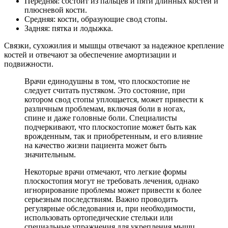
Передняя: состоит из пальцев и пяти длинных костей и
плюсневой кости.
Средняя: кости, образующие свод стопы.
Задняя: пятка и лодыжка.
Связки, сухожилия и мышцы отвечают за надежное крепление
костей и отвечают за обеспечение амортизации и
подвижности.
Врачи единодушны в том, что плоскостопие не
следует считать пустяком. Это состояние, при
котором свод стопы уплощается, может привести к
различным проблемам, включая боли в ногах,
спине и даже головные боли. Специалисты
подчеркивают, что плоскостопие может быть как
врожденным, так и приобретенным, и его влияние
на качество жизни пациента может быть
значительным.
Некоторые врачи отмечают, что легкие формы
плоскостопия могут не требовать лечения, однако
игнорирование проблемы может привести к более
серьезным последствиям. Важно проводить
регулярные обследования и, при необходимости,
использовать ортопедические стельки или
специальные упражнения для укрепления мышц