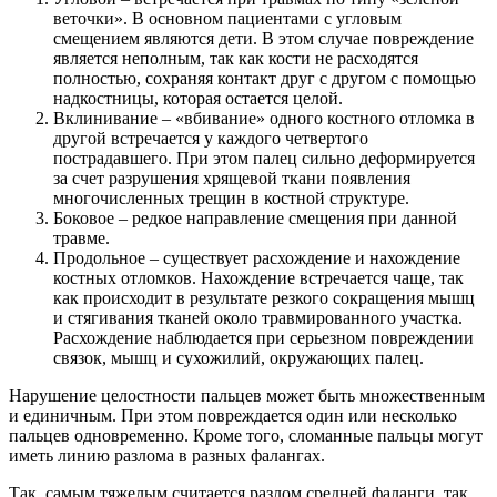
веточки». В основном пациентами с угловым
смещением являются дети. В этом случае повреждение
является неполным, так как кости не расходятся
полностью, сохраняя контакт друг с другом с помощью
надкостницы, которая остается целой.
Вклинивание – «вбивание» одного костного отломка в
другой встречается у каждого четвертого
пострадавшего. При этом палец сильно деформируется
за счет разрушения хрящевой ткани появления
многочисленных трещин в костной структуре.
Боковое – редкое направление смещения при данной
травме.
Продольное – существует расхождение и нахождение
костных отломков. Нахождение встречается чаще, так
как происходит в результате резкого сокращения мышц
и стягивания тканей около травмированного участка.
Расхождение наблюдается при серьезном повреждении
связок, мышц и сухожилий, окружающих палец.
Нарушение целостности пальцев может быть множественным
и единичным. При этом повреждается один или несколько
пальцев одновременно. Кроме того, сломанные пальцы могут
иметь линию разлома в разных фалангах.
Так, самым тяжелым считается разлом средней фаланги, так