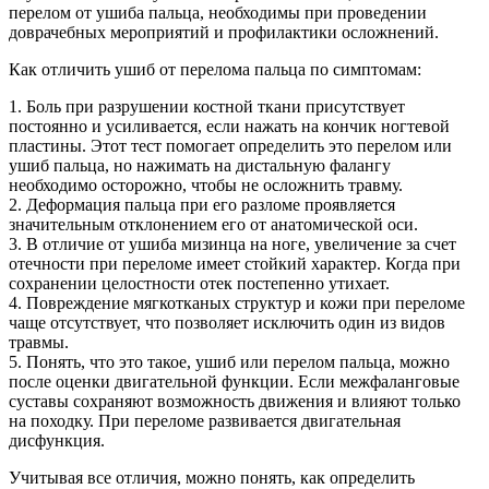
перелом от ушиба пальца, необходимы при проведении
доврачебных мероприятий и профилактики осложнений.
Как отличить ушиб от перелома пальца по симптомам:
1. Боль при разрушении костной ткани присутствует
постоянно и усиливается, если нажать на кончик ногтевой
пластины. Этот тест помогает определить это перелом или
ушиб пальца, но нажимать на дистальную фалангу
необходимо осторожно, чтобы не осложнить травму.
2. Деформация пальца при его разломе проявляется
значительным отклонением его от анатомической оси.
3. В отличие от ушиба мизинца на ноге, увеличение за счет
отечности при переломе имеет стойкий характер. Когда при
сохранении целостности отек постепенно утихает.
4. Повреждение мягкотканых структур и кожи при переломе
чаще отсутствует, что позволяет исключить один из видов
травмы.
5. Понять, что это такое, ушиб или перелом пальца, можно
после оценки двигательной функции. Если межфаланговые
суставы сохраняют возможность движения и влияют только
на походку. При переломе развивается двигательная
дисфункция.
Учитывая все отличия, можно понять, как определить