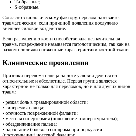
Т-образные;
S-образные.
Согласно этиологическому фактору, перелом называется
травматическим, если причиной появления послужило
внешнее силовое воздействие.
Если разрушению кости способствовала незначительная
травма, повреждение называется патологическим, так как на
разлом повлияли сниженные характеристики костной ткани.
Клинические проявления
Признаки перелома пальца на ноге условно делятся на
относительные и абсолютные. Первая группа является
характерной не только для переломов, но и для других видов
травм:
• резкая боль в травмированной области;
• гиперемия пальца;
• отечность поврежденной фаланги;
• местная гипертермия (повышение температуры тела);
• обездвиживание пальца;
• нарастание болевого синдрома при перкуссии
(постукивании) ногтевой фаланги;