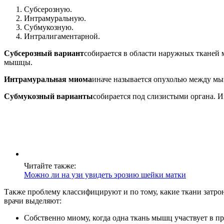
Субсерозную.
Интрамуральную.
Субмукозную.
Интралигаментарной.
Субсерозный вариант
собирается в области наружных тканей м
мышцы.
Интрамуральная миома
иначе называется опухолью между мыш
Субмукозный варианты
собирается под слизистыми органа. 
Читайте также:
Можно ли на узи увидеть эрозию шейки матки
Также проблему классифицируют и по тому, какие ткани затрон
врачи выделяют:
Собственно миому, когда одна ткань мышц участвует в пр