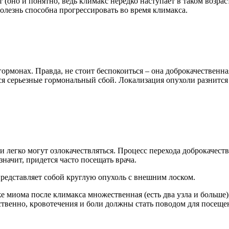
(оно и понятно, ведь климакс нередко наступает в таком возра
олезнь способна прогрессировать во время климакса.
ормонах. Правда, не стоит беспокоиться – она доброкачественна
ся серьезные гормональный сбой. Локализация опухоли разнится 
легко могут озлокачествляться. Процесс перехода доброкачеств
значит, придется часто посещать врача.
представляет собой круглую опухоль с внешним лоском.
 миома после климакса множественная (есть два узла и больше),
твенно, кровотечения и боли должны стать поводом для посещен