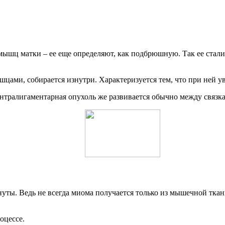
ышц матки – ее еще определяют, как подбрюшную. Так ее стали н
цами, собирается изнутри. Характеризуется тем, что при ней у
Интралигаментарная опухоль же развивается обычно между связк
уты. Ведь не всегда миома получается только из мышечной ткан
оцессе.