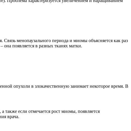
сте). Проблема характеризуется увеличением и наращиванием
я. Связь менопаузального периода и миомы объясняется как раз
– она появляется в разных тканях матки.
енной опухоли в злокачественную занимает некоторое время. В
 а также если отмечается рост миомы, появляется
ия врача.