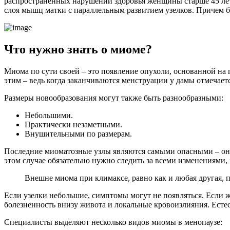
распространенных нарушений здоровья женщины старше 45 лет 
слоя мышц матки с параллельным развитием узелков. Причем б
Ч
то нужно знать о миоме?
Миома по сути своей – это появление опухоли, основанной на г
этим – ведь когда заканчиваются менструации у дамы отмечает
Размеры новообразования могут также быть разнообразными:
Небольшими.
Практически незаметными.
Внушительными по размерам.
Последние миоматозные узлы являются самыми опасными – они 
этом случае обязательно нужно следить за всеми изменениями, 
Внешне миома при климаксе, равно как и любая другая, 
Если узелки небольшие, симптомы могут не появляться. Если же
болезненность внизу живота и локальные кровоизлияния. Естес
Специалисты выделяют несколько видов миомы в менопаузе: