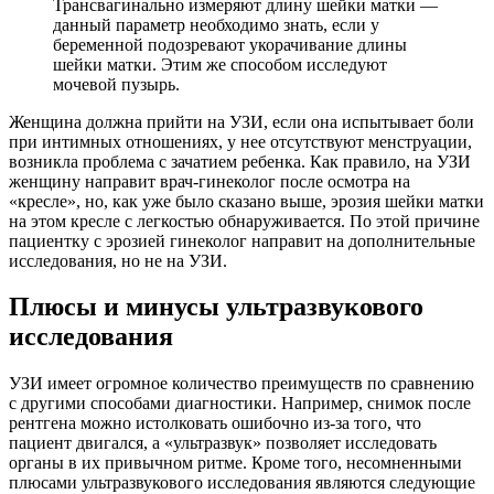
Трансвагинально измеряют длину шейки матки —
данный параметр необходимо знать, если у
беременной подозревают укорачивание длины
шейки матки. Этим же способом исследуют
мочевой пузырь.
Женщина должна прийти на УЗИ, если она испытывает боли
при интимных отношениях, у нее отсутствуют менструации,
возникла проблема с зачатием ребенка. Как правило, на УЗИ
женщину направит врач-гинеколог после осмотра на
«кресле», но, как уже было сказано выше, эрозия шейки матки
на этом кресле с легкостью обнаруживается. По этой причине
пациентку с эрозией гинеколог направит на дополнительные
исследования, но не на УЗИ.
П
люсы и минусы ультразвукового
исследования
УЗИ имеет огромное количество преимуществ по сравнению
с другими способами диагностики. Например, снимок после
рентгена можно истолковать ошибочно из-за того, что
пациент двигался, а «ультразвук» позволяет исследовать
органы в их привычном ритме. Кроме того, несомненными
плюсами ультразвукового исследования являются следующие