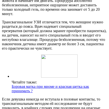
живота и начинает им двигать. Процедура абсолютно
безболезненная, неприятное ощущение может доставить
только холодный гель, по времени она занимает от 5 до 20
минут.
Трансвагинальное УЗИ отличается тем, что женщине нужно
раздеться до пояса. Врач надевает специальный
презерватив (который должна заранее приобрести пациентка),
на датчик, наносит на него специальный гель и вводит его
неглубоко влагалище. Процедура безболезненная, потому что
наконечник датчика имеет диаметр не более 3 см, пациентка
его практически не чувствует.
Читайте также:
Боровая матка при миоме и красная щетка как
принимать ?
Если девушка никогда не вступала в половые контакты, то
трансвагинальным методом ей исследование не будут
проводить, в крайних случаях при подозрении на опасные