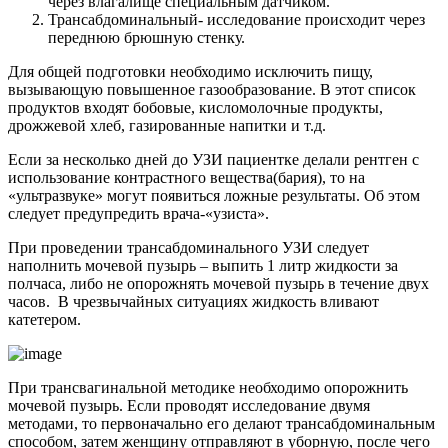
через влагалище специальным датчиком.
Трансабдоминальный- исследование происходит через
переднюю брюшную стенку.
Для общей подготовки необходимо исключить пищу,
вызывающую повышенное газообразование. В этот список
продуктов входят бобовые, кисломолочные продукты,
дрожжевой хлеб, газированные напитки и т.д.
Если за несколько дней до УЗИ пациентке делали рентген с
использование контрастного вещества(бария), то на
«ультразвуке» могут появиться ложные результаты. Об этом
следует предупредить врача-«узиста».
При проведении трансабдоминального УЗИ следует
наполнить мочевой пузырь – выпить 1 литр жидкости за
полчаса, либо не опорожнять мочевой пузырь в течение двух
часов. В чрезвычайных ситуациях жидкость вливают
катетером.
При трансвагинальной методике необходимо опорожнить
мочевой пузырь. Если проводят исследование двумя
методами, то первоначально его делают трансабдоминальным
способом, затем женщину отправляют в уборную, после чего