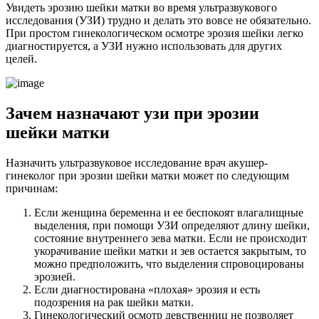
Увидеть эрозию шейки матки во время ультразвукового
исследования (УЗИ) трудно и делать это вовсе не обязательно.
При простом гинекологическом осмотре эрозия шейки легко
диагностируется, а УЗИ нужно использовать для других
целей.
З
ачем назначают узи при эрозии
шейки матки
Назначить ультразвуковое исследование врач акушер-
гинеколог при эрозии шейки матки может по следующим
причинам:
Если женщина беременна и ее беспокоят влагалищные
выделения, при помощи УЗИ определяют длину шейки,
состояние внутреннего зева матки. Если не происходит
укорачивание шейки матки и зев остается закрытым, то
можно предположить, что выделения спровоцированы
эрозией.
Если диагностирована «плохая» эрозия и есть
подозрения на рак шейки матки.
Гинекологический осмотр девственниц не позволяет