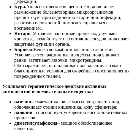
дефекации.
Бура.
Ансисептическое вещество. Останавливает
размножение болезнетворных микроорганизмов,
препятствует присоединению вторичной инфекции,
развитию осложнений, помогает справиться с
воспалением.
Янтарь
. Устраняет застойные процессы, улучшает
кровоток, воздействует на состояние сосудов, повышает
защитные функции органа.
Борнеол.
Вещество комбинированного действия.
Ускоряет регенерационные процессы, подсушивает
ранки, затягивает язвочки, микротрещины.
Обеззараживает, останавливает воспаление. Создает
благоприятные условия для скорейшего восстановления
поврежденных тканей.
Усиливают терапевтическое действие активных
компонентов вспомогательные вещества:
вазелин
– смягчает каловые массы, устраняет запор,
обволакивает стенки кишечника, кожу сфинктера;
ланолин
– способствует ускорению восстановительных
процессов;
диметилсульфоксид
– мощное обезболивающее
вещество.