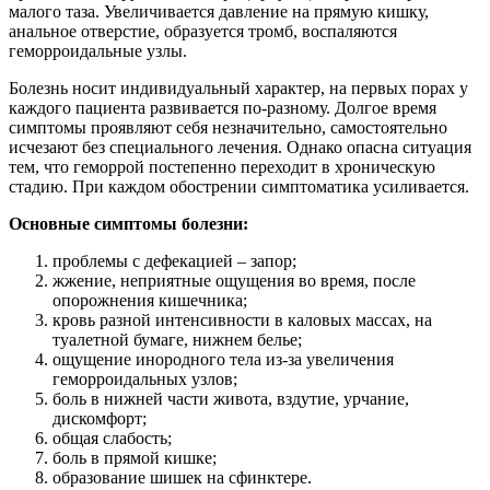
малого таза. Увеличивается давление на прямую кишку,
анальное отверстие, образуется тромб, воспаляются
геморроидальные узлы.
Болезнь носит индивидуальный характер, на первых порах у
каждого пациента развивается по-разному. Долгое время
симптомы проявляют себя незначительно, самостоятельно
исчезают без специального лечения. Однако опасна ситуация
тем, что геморрой постепенно переходит в хроническую
стадию. При каждом обострении симптоматика усиливается.
Основные симптомы болезни:
проблемы с дефекацией – запор;
жжение, неприятные ощущения во время, после
опорожнения кишечника;
кровь разной интенсивности в каловых массах, на
туалетной бумаге, нижнем белье;
ощущение инородного тела из-за увеличения
геморроидальных узлов;
боль в нижней части живота, вздутие, урчание,
дискомфорт;
общая слабость;
боль в прямой кишке;
образование шишек на сфинктере.