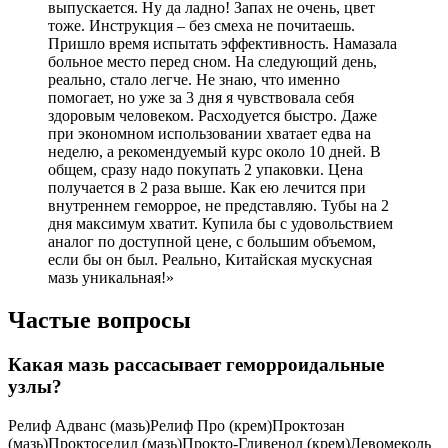
выпускается. Ну да ладно! Запах не очень, цвет
тоже. Инструкция – без смеха не почитаешь.
Пришло время испытать эффективность. Намазала
больное место перед сном. На следующий день,
реально, стало легче. Не знаю, что именно
помогает, но уже за 3 дня я чувствовала себя
здоровым человеком. Расходуется быстро. Даже
при экономном использовании хватает едва на
неделю, а рекомендуемый курс около 10 дней. В
общем, сразу надо покупать 2 упаковки. Цена
получается в 2 раза выше. Как ею лечится при
внутреннем геморрое, не представляю. Тубы на 2
дня максимум хватит. Купила бы с удовольствием
аналог по доступной цене, с большим объемом,
если бы он был. Реально, Китайская мускусная
мазь уникальная!»
Частые вопросы
Какая мазь рассасывает геморроидальные
узлы?
Релиф Адванс (мазь)Релиф Про (крем)Проктозан
(мазь)Проктоседил (мазь)Прокто-Гливенол (крем)Левомеколь