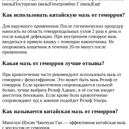
(мазь)Постеризан (мазь)Гепатромбин Г (мазь)Ещё
Как использовать китайскую мазь от геморроя?
Для наружного применения: После гигиенических процедур
наносить на область геморроидальных узлов 2 раза в день и
после каждой дефекации. При внутреннем геморрое мазь
вводиться в прямую кишку с помощью наконечника. Не
опорожнять кишечник в течении 20-ти минут после
применения.
Какая мазь от геморроя лучше отзывы?
При кровотечении часто рекомендуют использовать мазь от
геморроя с фенилэфрином. Это может быть мазь Релиф от
геморроя. Если кровотечения сопровождаются сильной
болью, лучше выбрать Релиф Адванс, в её состав входит
анестетик бензокаин. Если кроме боли кровотечение
сопровождают зуд и жжение подойдет Релиф Ультра.
Как называется китайская мазь от геморроя?
Маинлун Шэсян Чжичуан Гао — эффективная китайская мазь
с мускусом от геморроя.