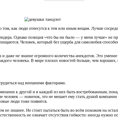
 о том, как люди отнесутся к тем или иным вещам. Лучше сосред
я лидера. Однако позиция «что бы ни было — у меня лучше» не п
ищаются. Человек, который без ущерба для самолюбия способен 
и даже не знание огромного количества анекдотов. Это умение н
каждого человека. В мире плохих новостей больше, чем хороших
трудиться над внешними факторами.
компании к другой и в каждой из них быть востребованным, по
ле человек — новичок, это не мешает ему стать душой компании 
новые люди тоже появятся.
ем не лишнее. Не стоит пытаться быть во всём похожим на оста
стественность не означает отсутствия гибкости: иногда нужно п