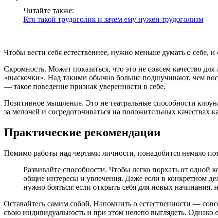
Читайте также:
Кто такой трудоголик и зачем ему нужен трудоголизм
Чтобы вести себя естественнее, нужно меньше думать о себе, и
Скромность. Может показаться, что это не совсем качество дл
«выскочки». Над такими обычно больше подшучивают, чем восх
— такое поведение признак уверенности в себе.
Позитивное мышление. Это не театральные способности клоуна 
за мелочей и сосредоточиваться на положительных качествах 
Практические рекомендации
Помимо работы над чертами личности, понадобится немало по
Развивайте способности. Чтобы легко порхать от одной 
общие интересы и увлечения. Даже если в конкретном де
нужно бояться: если открыть себя для новых начинания, 
Оставайтесь самим собой. Напомнить о естественности — совс
свою индивидуальность и при этом нелепо выглядеть. Однако е