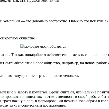
овеком? Как стать душой компании?
й компании — это довольно абстрактно. Обычно это понятие вкл
конкретном обществе.
вация. Так как понадобится действительно менять свою личность
жет быть абсолютно новое общество, например, на новом рабочем
рагивают внутренние черты личности человека.
мпатию и заботу к коллегам. Врачи считают, что наличие позит
но проявлять инициативу и ответственность в своей работе, бы
играет важную роль в формировании позитивного образа в колл
ндному духу и совместным достижениям.