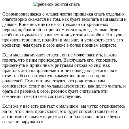
Сформировавшаяся с младенчества привычка спать отдельно
благотворно скажется на том, как будет засыпать ваш малыш и
дальше. Конечно, никто не застрахован от кризисных
периодов, болезней и прочих моментов, когда малыш будет
особенно нуждаться в вашем присутствии и любви. Но лучше
проявить терпение, подойти к малышу и успокоить его у его
кроватки, чем брать к себе даже в более позднем возрасте.
Если малыша мучают страхи, он не может заснуть, важно
понять, что с ним происходит. Выслушать его, успокоить,
прибегнуть к привычным ритуалам отхода ко сну. Как
правило, дети капризничают и не соблюдают режим сна в
ответ на бессознательную коммуникацию со стороны
родителей. Если они чувствуют, что родитель и сам
сомневается, стоит ли укладываться спать, как долго читать, и
брать ли ребенка к себе, ребенок будет считывать эти
сомнения и вести себя соответствующе.
Если же у вас есть контакт с малышом, вы чутко откликаетесь
на то, что с ним происходит, это будет способствовать его
автономии и тому, что ритмы сна и бодрствования не будут
серьезно нарушаться.