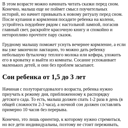
В этом возрасте можно начинать читать сказки перед сном.
Конечно, малыш еще не поймет смысл поучительных
историй, но начнет привыкать к новому ритуалу перед сном.
После купания и кормления посадите ребенка на колени,
устройтесь поудобнее рядом с настольной лампой, погасив
главный свет, раскройте красочную книгу и спокойно и
неторопливо прочтите пару сказок.
Грудному малышу поможет уснуть вечернее кормление, а если
вы уже закончили лактацию, то можно дать ребенку
небольшую бутылочку теплого молока или кефира, уложить
его в кроватку и выйти из комнаты. Сосание успокаивает
маленьких детей, и они без проблем засыпают.
Сон ребенка от 1,5 до 3 лет
Начиная с полуторагодовалого возраста, ребенка нужно
приучать к режиму дня, приближенному к распорядку
детского сада. То есть, малыш должен спать 1-2 раза в день (в
общей сложности 2-3 часа), а ночной сон должен составлять
примерно 10 часов без перерыва.
Конечно, это лишь ориентир, к которому нужно стремиться,
но все дети индивидуальны, поэтому не стоит переживать,