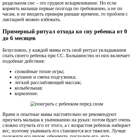
раздельном сне – это грудное вскармливание. Но если
кормить малыша первые полгода по требованию, а не по
часам, и не вводить прикорм раньше времени, то проблем с
лактацией можно избежать.
Примерный ритуал отхода ко сну ребенка от 0
до 6 месяцев
Безусловно, у каждой мамы есть свой ритуал укладывания
спать своего ребенка при СС. Большинство из них включает
подобные действия:
спокойные тихие игры;
купание и смена подгузника;
легкий расслабляющий массаж;
колыбельная;
кормление.
Врачи и опытные мамы настоятельно не рекомендуют
приучать малыша к укачиванию на руках: потом будет очень
сложно отучить его от этого, а с возрастом ребенок набирает
вес, поэтому укачивать его становится все тяжелее. Лучше
положите его рядом, обнимите, погладьте его, чуть