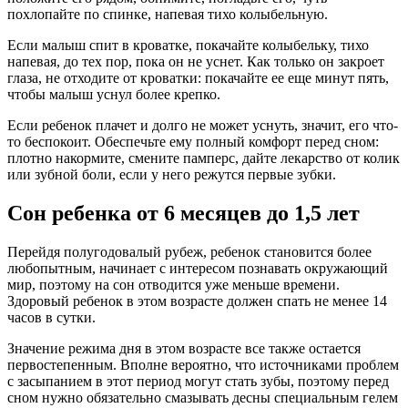
похлопайте по спинке, напевая тихо колыбельную.
Если малыш спит в кроватке, покачайте колыбельку, тихо
напевая, до тех пор, пока он не уснет. Как только он закроет
глаза, не отходите от кроватки: покачайте ее еще минут пять,
чтобы малыш уснул более крепко.
Если ребенок плачет и долго не может уснуть, значит, его что-
то беспокоит. Обеспечьте ему полный комфорт перед сном:
плотно накормите, смените памперс, дайте лекарство от колик
или зубной боли, если у него режутся первые зубки.
Сон ребенка от 6 месяцев до 1,5 лет
Перейдя полугодовалый рубеж, ребенок становится более
любопытным, начинает с интересом познавать окружающий
мир, поэтому на сон отводится уже меньше времени.
Здоровый ребенок в этом возрасте должен спать не менее 14
часов в сутки.
Значение режима дня в этом возрасте все также остается
первостепенным. Вполне вероятно, что источниками проблем
с засыпанием в этот период могут стать зубы, поэтому перед
сном нужно обязательно смазывать десны специальным гелем