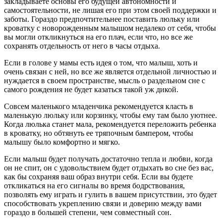
закладываете основы его будущей автономности и
самостоятельности, не лишая его при этом своей поддержки и
заботы. Гораздо предпочтительнее поставить люльку или
кроватку с новорожденным малышом недалеко от себя, чтобы
вы могли откликнуться на его плач, если что, но все же
сохранять отдельность от него в часы отдыха.
Если в голове у мамы есть идея о том, что малыш, хоть и
очень связан с ней, но все же является отдельной личностью и
нуждается в своем пространстве, мысль о раздельном сне с
самого рождения не будет казаться такой уж дикой.
Совсем маленького младенчика рекомендуется класть в
маленькую люльку или корзинку, чтобы ему там было уютнее.
Когда люлька станет мала, рекомендуется переложить ребенка
в кроватку, но обтянуть ее тряпочным бампером, чтобы
малышу было комфортно и мягко.
Если малыш будет получать достаточно тепла и любви, когда
он не спит, он с удовольствием будет отдыхать во сне без вас,
как бы сохраняя ваш образ внутри себя. Если вы будете
откликаться на его сигналы во время бодрствования,
позволять ему играть и гулить в вашем присутствии, это будет
способствовать укреплению связи и доверию между вами
гораздо в большей степени, чем совместный сон.