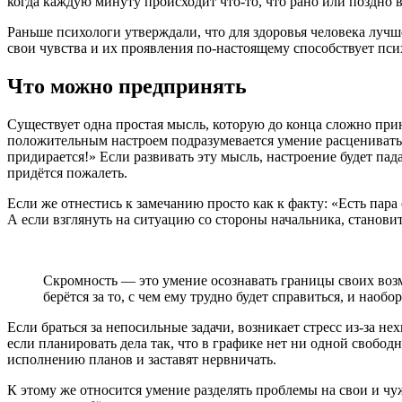
когда каждую минуту происходит что-то, что рано или поздно 
Раньше психологи утверждали, что для здоровья человека лучш
свои чувства и их проявления по-настоящему способствует пс
Что можно предпринять
Существует одна простая мысль, которую до конца сложно приня
положительным настроем подразумевается умение расценивать с
придирается!» Если развивать эту мысль, настроение будет пада
придётся пожалеть.
Если же отнестись к замечанию просто как к факту: «Есть пара
А если взглянуть на ситуацию со стороны начальника, становит
Скромность — это умение осознавать границы своих возмо
берётся за то, с чем ему трудно будет справиться, и наобор
Если браться за непосильные задачи, возникает стресс из-за не
если планировать дела так, что в графике нет ни одной свобод
исполнению планов и заставят нервничать.
К этому же относится умение разделять проблемы на свои и чу