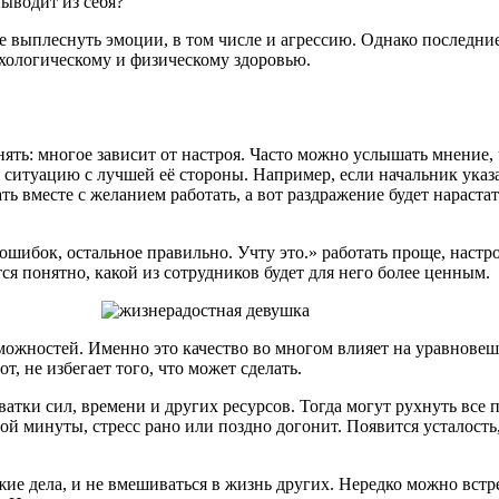
выводит из себя?
е выплеснуть эмоции, в том числе и агрессию. Однако последни
ихологическому и физическому здоровью.
ть: многое зависит от настроя. Часто можно услышать мнение, ч
итуацию с лучшей её стороны. Например, если начальник указал
ть вместе с желанием работать, а вот раздражение будет нарастат
 ошибок, остальное правильно. Учту это.» работать проще, наст
ся понятно, какой из сотрудников будет для него более ценным.
жностей. Именно это качество во многом влияет на уравновешенн
от, не избегает того, что может сделать.
хватки сил, времени и других ресурсов. Тогда могут рухнуть все 
ной минуты, стресс рано или поздно догонит. Появится усталост
жие дела, и не вмешиваться в жизнь других. Нередко можно вст