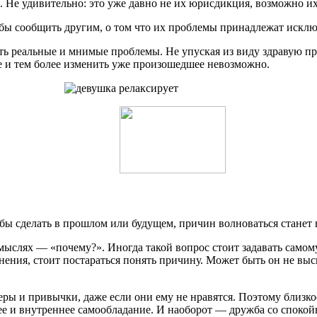
я. Не удивительно: это уже давно не их юрисдикция, возможно и
ы сообщить другим, о том что их проблемы принадлежат исключ
ть реальные и мнимые проблемы. Не упуская из виду здравую пр
ее и тем более изменить уже произошедшее невозможно.
ы сделать в прошлом или будущем, причин волноваться станет в
 мыслях — «почему?». Иногда такой вопрос стоит задавать самом
ения, стоит постараться понять причину. Может быть он не высп
еры и привычки, даже если они ему не нравятся. Поэтому близ
ее и внутреннее самообладание. И наоборот — дружба со спок