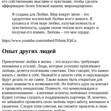
его собственными мыслями и чувствами, чтобы сделать
аффирмацию более близкой вашему мироощущению.
Я создана для Любви. Мир вокруг меня – это
средоточие вселенской Любви всего живого. Я
купаюсь в этом море любви, излучая нежность и
чувственность, одаряя своим теплом всех вокруг и
получая его взамен. Любовь – это мое сердце.
https://www.youtube.com/embed/JSfnmcJQiGs
Опыт других людей
Привлечение любви в жизнь – это искусство, требующее
внимания и усилий. Люди, которые успешно привлекают
любовь, делятся полезными советами. Они говорят, что важно
начать с любви к себе. Уважайте и цените себя, и окружающие
будут делать то же самое. Также важно быть открытым для
новых знакомств и возможностей. Не бойтесь идти на контакт
и проявлять инициативу. Помните, что коммуникация и
взаимопонимание – ключевые аспекты любовных отношений.
Будьте готовы слушать и поддерживать партнера. И, конечно,
не забывайте проявлять свою любовь через заботу, внимание и
уважение. Следуя этим советам, вы сможете привлечь в свою
жизнь искреннюю и крепкую любовь.