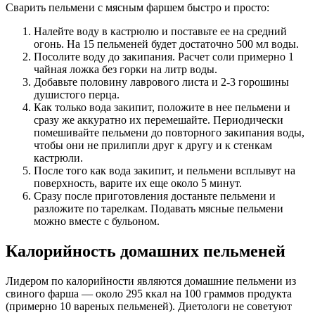
Сварить пельмени с мясным фаршем быстро и просто:
Налейте воду в кастрюлю и поставьте ее на средний
огонь. На 15 пельменей будет достаточно 500 мл воды.
Посолите воду до закипания. Расчет соли примерно 1
чайная ложка без горки на литр воды.
Добавьте половину лаврового листа и 2-3 горошины
душистого перца.
Как только вода закипит, положите в нее пельмени и
сразу же аккуратно их перемешайте. Периодически
помешивайте пельмени до повторного закипания воды,
чтобы они не прилипли друг к другу и к стенкам
кастрюли.
После того как вода закипит, и пельмени всплывут на
поверхность, варите их еще около 5 минут.
Сразу после приготовления достаньте пельмени и
разложите по тарелкам. Подавать мясные пельмени
можно вместе с бульоном.
Калорийность домашних пельменей
Лидером по калорийности являются домашние пельмени из
свиного фарша — около 295 ккал на 100 граммов продукта
(примерно 10 вареных пельменей). Диетологи не советуют