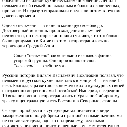
объединяло на одной кухне несколько поколений. Лепили
пельмени всей семьей по выходным в больших количествах,
про запас. Их сразу замораживали и кушали потом в течение
долгого времени.
Однако пельмени — это не исконно русское блюдо.
Достоверный источник происхождения пельменей
неизвестен, но некоторые историки считают, что это блюдо
было придумано в Китае и затем распространилось по
территории Средней Азии.
Слово “пельмень” заимствовано из языков финно-
угорской группы. Оно произошло от слова
“пельнянь”
— хлебное ухо.
Русский историк Вильям Васильевич Похлебкин полагал, что
пельмени в русской кухне появились в конце 14 — начале 15
века. Благодаря развитию экономических и культурных связей
с отдаленными регионами Российской Империи, в середине
19 века пельмени распространились с Урала по Сибирскому
тракту в центральную часть России и в Северные регионы.
Сегодня приобрести в супермаркетах пельмени в виде
замороженного полуфабриката с разнообразными начинками
не составляет труда, однако по-прежнему, вкусными
считаются пельмени, приготовленные дома самостоятельно.