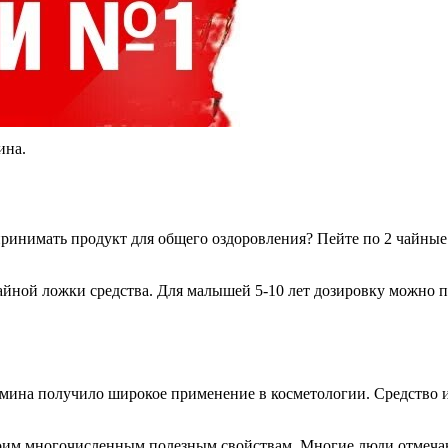
ина.
принимать продукт для общего оздоровления? Пейте по 2 чайные 
йной ложки средства. Для малышей 5-10 лет дозировку можно по
ина получило широкое применение в косметологии. Средство исп
воим многочисленным полезным свойствам. Многие люди отмечаю