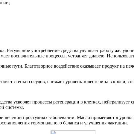
ргии;
ка. Регулярное употребление средства улучшает работу желудоч
мает воспалительные процессы, устраняет диарею. Использовать
ные пути. Благотворное воздействие оказывает продукт на пече
епляет стенки сосудов, снижает уровень холестерина в крови, с
дства ускоряет процессы регенерации в клетках, нейтрализует 
ой системы.
и лечении простудных заболеваний. Масло применяют в урологии
восстановления гормонального баланса и улучшения лактации.