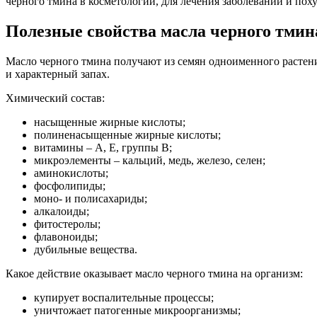
черного тмина в косметологии, для лечения заболеваний и поху
Полезные свойства масла черного тмин
Масло черного тмина получают из семян одноименного растен
и характерный запах.
Химический состав:
насыщенные жирные кислоты;
полиненасыщенные жирные кислоты;
витамины – А, Е, группы В;
микроэлементы – кальций, медь, железо, селен;
аминокислоты;
фосфолипиды;
моно- и полисахариды;
алкалоиды;
фитостеролы;
флавоноиды;
дубильные вещества.
Какое действие оказывает масло черного тмина на организм:
купирует воспалительные процессы;
уничтожает патогенные микроорганизмы;