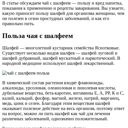
В статье обсуждаем чай с шалфеем — пользу и вред напитка,
показания к применению и рецепты заваривания. Вы узнаете,
какую приносит пользу шалфей для организма женщины, чем
он полезен в сезон простудных заболеваний, и как его
правильно пить.
Польза чая с шалфеем
Шалфей — многолетний кустарник семейства Яснотковые.
Существует несколько видов шалфея — шалфей луговой и
шалфей дубравный, шалфей мускатный и наркотический. В
народной медицине используют шалфей лекарственный.
В химический состав растения входят флавоноиды,
алкалоиды, урсоловая, олеаноловая и линолевая кислоты,
дубильные вещества, бета-каротин, витамины Е, А, РР, К и С,
калий, кальций, фосфор, магний, железо, натрий, марганец,
медь, цинк и селен. Благодаря этим веществам шалфей
оказывает полезное действие на весь организм, поэтому ответ
на вопрос, можно ли пить шалфей как чай для лечения
различных заболеваний, однозначно положительный.