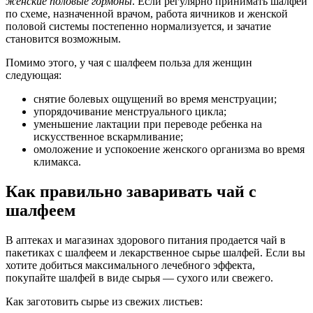
женские половые гормоны
. Если регулярно принимать шалфей
по схеме, назначенной врачом, работа яичников и женской
половой системы постепенно нормализуется, и зачатие
становится возможным.
Помимо этого, у чая с шалфеем польза для женщин
следующая:
снятие болевых ощущений во время менструации;
упорядочивание менструального цикла;
уменьшение лактации при переводе ребенка на
искусственное вскармливание;
омоложение и успокоение женского организма во время
климакса.
Как правильно заваривать чай с
шалфеем
В аптеках и магазинах здорового питания продается чай в
пакетиках с шалфеем и лекарственное сырье шалфей. Если вы
хотите добиться максимального лечебного эффекта,
покупайте шалфей в виде сырья — сухого или свежего.
Как заготовить сырье из свежих листьев: