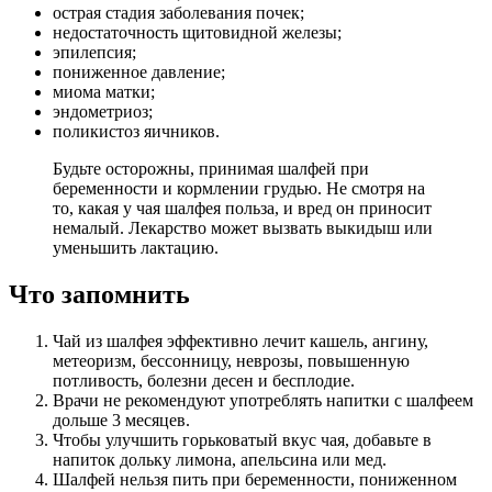
острая стадия заболевания почек;
недостаточность щитовидной железы;
эпилепсия;
пониженное давление;
миома матки;
эндометриоз;
поликистоз яичников.
Будьте осторожны, принимая шалфей при
беременности и кормлении грудью. Не смотря на
то, какая у чая шалфея польза, и вред он приносит
немалый. Лекарство может вызвать выкидыш или
уменьшить лактацию.
Что запомнить
Чай из шалфея эффективно лечит кашель, ангину,
метеоризм, бессонницу, неврозы, повышенную
потливость, болезни десен и бесплодие.
Врачи не рекомендуют употреблять напитки с шалфеем
дольше 3 месяцев.
Чтобы улучшить горьковатый вкус чая, добавьте в
напиток дольку лимона, апельсина или мед.
Шалфей нельзя пить при беременности, пониженном