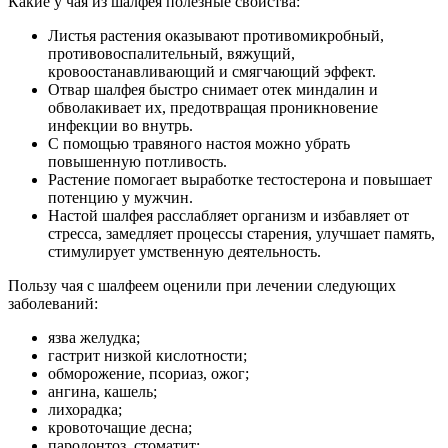
Какие у чая из шалфея полезные свойства:
Листья растения оказывают противомикробный,
противовоспалительный, вяжущий,
кровоостанавливающий и смягчающий эффект.
Отвар шалфея быстро снимает отек миндалин и
обволакивает их, предотвращая проникновение
инфекции во внутрь.
С помощью травяного настоя можно убрать
повышенную потливость.
Растение помогает выработке тестостерона и повышает
потенцию у мужчин.
Настой шалфея расслабляет организм и избавляет от
стресса, замедляет процессы старения, улучшает память,
стимулирует умственную деятельность.
Пользу чая с шалфеем оценили при лечении следующих
заболеваний:
язва желудка;
гастрит низкой кислотности;
обморожение, псориаз, ожог;
ангина, кашель;
лихорадка;
кровоточащие десна;
пародонтоз, стоматит;