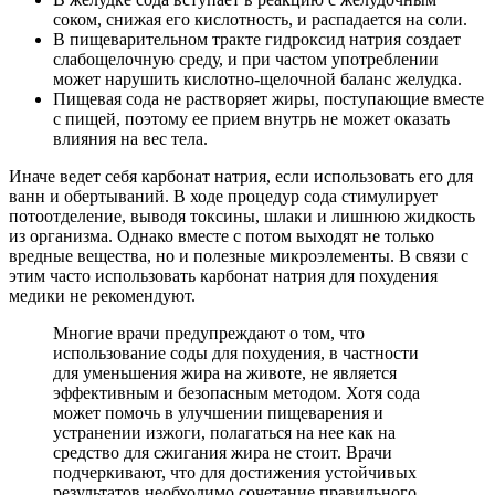
соком, снижая его кислотность, и распадается на соли.
В пищеварительном тракте гидроксид натрия создает
слабощелочную среду, и при частом употреблении
может нарушить кислотно-щелочной баланс желудка.
Пищевая сода не растворяет жиры, поступающие вместе
с пищей, поэтому ее прием внутрь не может оказать
влияния на вес тела.
Иначе ведет себя карбонат натрия, если использовать его для
ванн и обертываний. В ходе процедур сода стимулирует
потоотделение, выводя токсины, шлаки и лишнюю жидкость
из организма. Однако вместе с потом выходят не только
вредные вещества, но и полезные микроэлементы. В связи с
этим часто использовать карбонат натрия для похудения
медики не рекомендуют.
Многие врачи предупреждают о том, что
использование соды для похудения, в частности
для уменьшения жира на животе, не является
эффективным и безопасным методом. Хотя сода
может помочь в улучшении пищеварения и
устранении изжоги, полагаться на нее как на
средство для сжигания жира не стоит. Врачи
подчеркивают, что для достижения устойчивых
результатов необходимо сочетание правильного