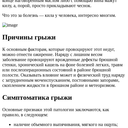
конце наговоренным маслом либо с помощью вина мажут
килу, а, порой, просто прикладывают чеснок.
Что это за болезнь — кила у человека, интересно многим.
Причины грыжи
К основным факторам, которые провоцируют этот недуг,
можно отнести ожирение. Наряду с лишним весом
заболевание провоцируют врожденные дефекты брюшной
стенки, хронический кашель на фоне болезней легких, травм
или послеоперационных состояний в районе брюшной
полости. Оказывать влияние может и физический труд наряду
с затрудненным мочеиспусканием, постоянными запорами,
скоплением жидкости в брюшном районе и метеоризмом.
Симптоматика грыжи
Основные признаки этой патологии заключаются, как
правило, в следующем:
наличие объемного выпячивания, мягкого на ощупь;