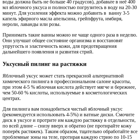
воды должна быть не больше 40 градусов), добавьте в неё 400
мл яблочного уксуса и полностью погрузитесь в воду на 20-30
минут. Для усиления эффекта можно добавить в ванну 3-5
капель эфирного масла апельсина, грейпфрута, имбиря,
нероли, лаванды или розы.
Принимать такие ванны можно не чаще одного раза в неделю.
Они улучшат общее состояние организма и восстановят
упругость и эластичность кожи, для предотвращения
дальнейшего появления и развития стрий.
Уксусный пилинг на растяжки
Яблочный уксус может стать прекрасной альтернативой
химического пилинга в профессиональном салоне красоты,
при этом 4-5 % яблочная кислота действует мягче и бережнее,
чем 50-60 % кислоты, используемые в косметологических
центрах.
Для пилинга вам понадобиться чистый яблочный уксус
(рекомендуется использовать 4-5%) и ватные диски. Смочите
диск в уксусе и протрите им каждую растяжку в отдельности,
по всей длине – снизу вверх и обратно (не протирайте кожу
поперёк растяжек). Таким образом, тщательно обработайте все
проблемные зоны на теле, протирая каждую стрию по 10-15