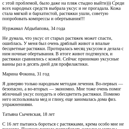
с этой проблемой, было даже на пляж стыдно выйти))) Среди
всех народных средств выбрала уксус и не прогадала. Кожа
стала мягкой и бархатистой, растяжки ушли, советую
попробовать компрессы и обертывания!!!
Нуржамал Абдыбапова, 34 года
Не думала, что уксус от старых растяжек может спасти,
ошиблась. У меня был очень дряблый живот и впалые
бесцветные растяжки. Протиралась месяц уксусом и делала с
ним ночные обертывания. В итоге живот подтянулся, и
растяжки сравнялись с кожей. Сейчас принимаю уксусные
ванны раз в десять дней для профилактики.
Марина Фокина, 31 год
Я доверяю только народным методам лечения. Во-первых —
безопасно, а во-вторых — экономно. Мне тоже очень помог
яблочный уксус похудеть и обесцветить растяжки. Помимо
него использовала мед и глину, еще занималась дома физ.
упражнениями.
Татьяна Сычевская, 18 лет
С 16 лет пытаюсь бороться с растяжками, крема особо мне не