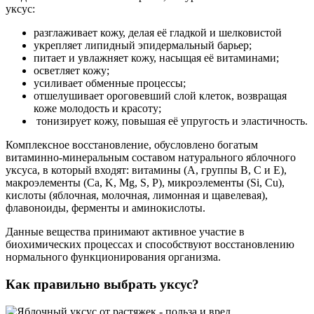
уксус:
разглаживает кожу, делая её гладкой и шелковистой
укрепляет липидный эпидермальный барьер;
питает и увлажняет кожу, насыщая её витаминами;
осветляет кожу;
усиливает обменные процессы;
отшелушивает ороговевший слой клеток, возвращая
коже молодость и красоту;
тонизирует кожу, повышая её упругость и эластичность.
Комплексное восстановление, обусловлено богатым
витаминно-минеральным составом натурального яблочного
уксуса, в который входят: витамины (А, группы В, С и Е),
макроэлементы (Ca, K, Mg, S, P), микроэлементы (Si, Cu),
кислоты (яблочная, молочная, лимонная и щавелевая),
флавоноиды, ферменты и аминокислоты.
Данные вещества принимают активное участие в
биохимических процессах и способствуют восстановлению
нормального функционирования организма.
Как правильно выбрать уксус?