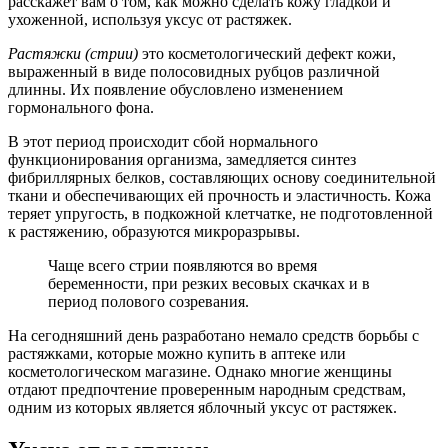
расскажет вам о том, как можно сделать кожу гладкой и
ухоженной, используя уксус от растяжек.
Растяжки (стрии)
это косметологический дефект кожи,
выраженный в виде полосовидных рубцов различной
длинны. Их появление обусловлено изменением
гормонального фона.
В этот период происходит сбой нормального
функционирования организма, замедляется синтез
фибриллярных белков, составляющих основу соединительной
ткани и обеспечивающих ей прочность и эластичность. Кожа
теряет упругость, в подкожной клетчатке, не подготовленной
к растяжению, образуются микроразрывы.
Чаще всего стрии появляются во время
беременности, при резких весовых скачках и в
период полового созревания.
На сегодняшний день разработано немало средств борьбы с
растяжками, которые можно купить в аптеке или
косметологическом магазине. Однако многие женщины
отдают предпочтение проверенным народным средствам,
одним из которых является яблочный уксус от растяжек.