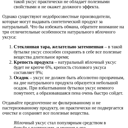
такой уксус практически не обладает полезными
свойствами и не окажет должного эффекта.
Однако существуют недобросовестные производители,
которые могут выдавать синтетический продукт за
натуральный. Что бы избежать обмана, обратите внимание на
три отличительные особенности натурального яблочного
уксуса:
Стеклянная тара, желательно затемненная
– в такой
бутылке уксус способен сохранять в себе все полезные
вещества длительное время;
Крепость продукта
– натуральный яблочный уксус
будет не крепче 6%, крепость столового уксуса
составляет 9%;
Осадок
– уксус не должен быть абсолютно прозрачным,
на дне натурального продукта образуется небольшой
осадок. При взбалтывании бутылки уксус немного
помутнеет, а образовавшаяся пена очень быстро сойдет.
Отдавайте предпочтение не фильтрованному и не
пастеризованному продукту, он практически не подвергается
очистке и сохраняет все полезные вещества.
Яблочный уксус стал популярным средством в
борьбе с растяжками, и мнения о его