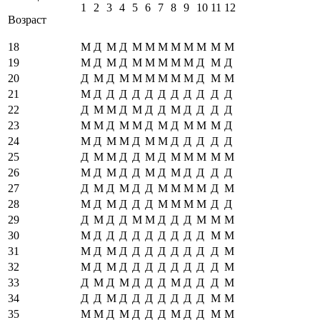
1
2
3
4
5
6
7
8
9
10
11
12
Возраст
18
М
Д
М
Д
М
М
М
М
М
М
М
М
19
М
Д
М
Д
М
М
М
М
М
Д
М
Д
20
Д
М
Д
М
М
М
М
М
М
Д
М
М
21
М
Д
Д
Д
Д
Д
Д
Д
Д
Д
Д
Д
22
Д
М
М
Д
М
Д
Д
М
Д
Д
Д
Д
23
М
М
Д
М
М
Д
М
Д
М
М
М
Д
24
М
Д
М
М
Д
М
М
Д
Д
Д
Д
Д
25
Д
М
М
Д
Д
М
Д
М
М
М
М
М
26
М
Д
М
Д
Д
М
Д
М
Д
Д
Д
Д
27
Д
М
Д
М
Д
Д
М
М
М
М
Д
М
28
М
Д
М
Д
Д
Д
М
М
М
М
Д
Д
29
Д
М
Д
Д
М
М
Д
Д
Д
М
М
М
30
М
Д
Д
Д
Д
Д
Д
Д
Д
Д
М
М
31
М
Д
М
Д
Д
Д
Д
Д
Д
Д
Д
М
32
М
Д
М
Д
Д
Д
Д
Д
Д
Д
Д
М
33
Д
М
Д
М
Д
Д
Д
М
Д
Д
Д
М
34
Д
Д
М
Д
Д
Д
Д
Д
Д
Д
М
М
35
М
М
Д
М
Д
Д
Д
М
Д
Д
М
М