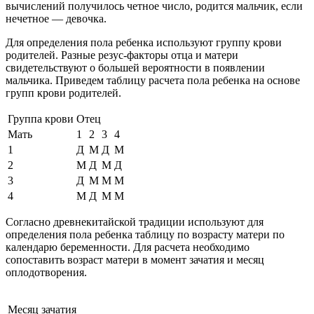
вычислений получилось четное число, родится мальчик, если
нечетное — девочка.
Для определения пола ребенка используют группу крови
родителей. Разные резус-факторы отца и матери
свидетельствуют о большей вероятности в появлении
мальчика. Приведем таблицу расчета пола ребенка на основе
групп крови родителей.
Группа крови
Отец
Мать
1
2
3
4
1
Д
М
Д
М
2
М
Д
М
Д
3
Д
М
М
М
4
М
Д
М
М
Согласно древнекитайской традиции используют для
определения пола ребенка таблицу по возрасту матери по
календарю беременности. Для расчета необходимо
сопоставить возраст матери в момент зачатия и месяц
оплодотворения.
Месяц зачатия