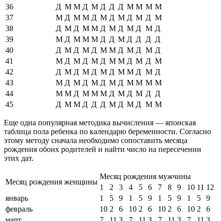
36
Д
М
М
Д
М
Д
Д
Д
М
М
М
М
37
М
Д
М
М
Д
М
Д
М
Д
М
Д
М
38
Д
М
Д
М
М
Д
М
Д
М
Д
М
Д
39
М
Д
М
М
М
Д
Д
М
Д
Д
Д
Д
40
Д
М
Д
М
Д
М
М
Д
М
Д
М
Д
41
М
Д
М
Д
М
Д
М
М
Д
М
Д
М
42
Д
М
Д
М
Д
М
Д
М
М
Д
М
Д
43
М
Д
М
Д
М
Д
М
Д
М
М
М
М
44
М
М
Д
М
М
М
Д
М
Д
М
Д
Д
45
Д
М
М
Д
Д
Д
М
Д
М
Д
М
М
Еще одна популярная методика вычисления — японская
таблица пола ребенка по календарю беременности. Согласно
этому методу сначала необходимо сопоставить месяца
рождения обоих родителей и найти число на пересечении
этих дат.
Месяц рождения мужчины
Месяц рождения женщины
1
2
3
4
5
6
7
8
9
10
11
12
январь
1
5
9
1
5
9
1
5
9
1
5
9
февраль
10
2
6
10
2
6
10
2
6
10
2
6
март
7
11
3
7
11
3
7
11
3
7
11
3