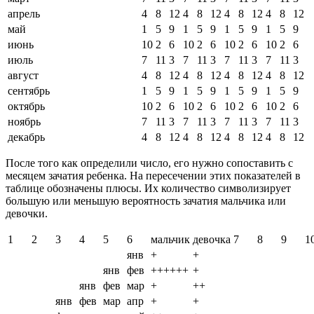
апрель
4
8
12
4
8
12
4
8
12
4
8
12
май
1
5
9
1
5
9
1
5
9
1
5
9
июнь
10
2
6
10
2
6
10
2
6
10
2
6
июль
7
11
3
7
11
3
7
11
3
7
11
3
август
4
8
12
4
8
12
4
8
12
4
8
12
сентябрь
1
5
9
1
5
9
1
5
9
1
5
9
октябрь
10
2
6
10
2
6
10
2
6
10
2
6
ноябрь
7
11
3
7
11
3
7
11
3
7
11
3
декабрь
4
8
12
4
8
12
4
8
12
4
8
12
После того как определили число, его нужно сопоставить с
месяцем зачатия ребенка. На пересечении этих показателей в
таблице обозначены плюсы. Их количество символизирует
большую или меньшую вероятность зачатия мальчика или
девочки.
1
2
3
4
5
6
мальчик
девочка
7
8
9
1
янв
+
+
янв
фев
++++++
+
янв
фев
мар
+
++
янв
фев
мар
апр
+
+