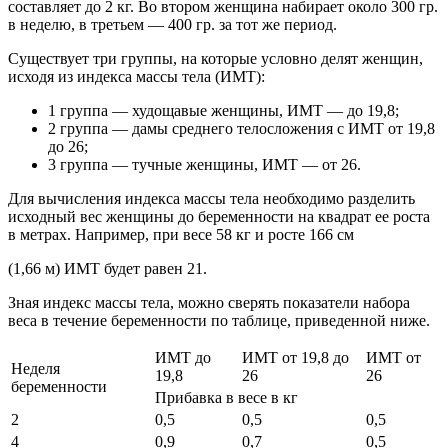
составляет до 2 кг. Во втором женщина набирает около 300 гр.
в неделю, в третьем — 400 гр. за тот же период.
Существует три группы, на которые условно делят женщин,
исходя из индекса массы тела (ИМТ):
1 группа — худощавые женщины, ИМТ — до 19,8;
2 группа — дамы среднего телосложения с ИМТ от 19,8
до 26;
3 группа — тучные женщины, ИМТ — от 26.
Для вычисления индекса массы тела необходимо разделить
исходный вес женщины до беременности на квадрат ее роста
в метрах. Например, при весе 58 кг и росте 166 см
(1,66 м) ИМТ будет равен 21.
Зная индекс массы тела, можно сверять показатели набора
веса в течение беременности по таблице, приведенной ниже.
ИМТ до
ИМТ от 19,8 до
ИМТ от
Неделя
19,8
26
26
беременности
Прибавка в весе в кг
2
0,5
0,5
0,5
4
0,9
0,7
0,5