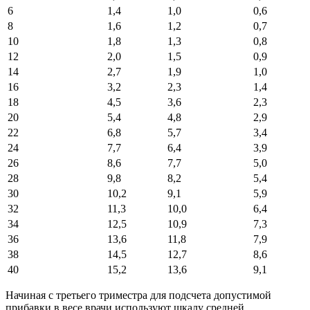
6
1,4
1,0
0,6
8
1,6
1,2
0,7
10
1,8
1,3
0,8
12
2,0
1,5
0,9
14
2,7
1,9
1,0
16
3,2
2,3
1,4
18
4,5
3,6
2,3
20
5,4
4,8
2,9
22
6,8
5,7
3,4
24
7,7
6,4
3,9
26
8,6
7,7
5,0
28
9,8
8,2
5,4
30
10,2
9,1
5,9
32
11,3
10,0
6,4
34
12,5
10,9
7,3
36
13,6
11,8
7,9
38
14,5
12,7
8,6
40
15,2
13,6
9,1
Начиная с третьего триместра для подсчета допустимой
прибавки в весе врачи используют шкалу средней