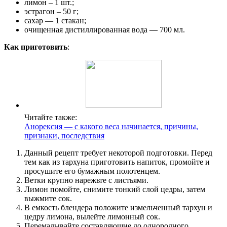
лимон – 1 шт.;
эстрагон – 50 г;
сахар — 1 стакан;
очищенная дистиллированная вода — 700 мл.
Как приготовить
:
Читайте также:
Анорексия — с какого веса начинается, причины,
признаки, последствия
Данный рецепт требует некоторой подготовки. Перед
тем как из тархуна приготовить напиток, промойте и
просушите его бумажным полотенцем.
Ветки крупно нарежьте с листьями.
Лимон помойте, снимите тонкий слой цедры, затем
выжмите сок.
В емкость блендера положите измельченный тархун и
цедру лимона, вылейте лимонный сок.
Перемалывайте составляющие до однородного