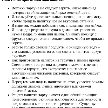
Веточки тархуна не следует варить, иначе лимонад
потеряет свой насыщенный ярко зеленый цвет.
Используйте дополнительные специи, например мяту,
чтобы придать напитку новые вкусовые оттенки.
В напиток можно добавлять сок апельсина или лайма.
Иногда для рецепта тархуна в домашних условиях
нужна цедра лимона или лайма. Снимать кожицу с
фруктов следует очень тонким слоем, чтобы не придать
горечь.
Берите только свежие продукты и очищенную воду –
это главные условия того, как сделать напиток тархун
вкусным.
Как приготовить напиток из тархуна в зимнее время?
Свежие ветки эстрагона из рецепта можно заменить
сиропом тархуна, его экстрактом или заранее
высушенными листьями растения, которыми следует
запастись летом.
Перед тем как подать напиток на стол, украсьте бокалы
дольками лимона, лайма, апельсина или свежей
веточкой мяты.
Рецепт напитка тархун имеет один общий принцип
приготовления, различие заключается в длительности
подготовки и количестве ингредиентов. Существует
большое количество вариантов, как приготовить