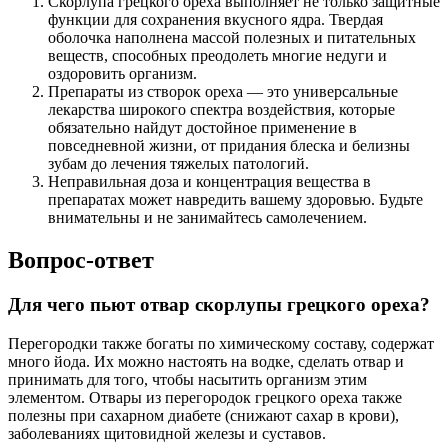
Скорлупа грецкого ореха выполняет не только защитные
функции для сохранения вкусного ядра. Твердая
оболочка наполнена массой полезных и питательных
веществ, способных преодолеть многие недуги и
оздоровить организм.
Препараты из створок ореха — это универсальные
лекарства широкого спектра воздействия, которые
обязательно найдут достойное применение в
повседневной жизни, от придания блеска и белизны
зубам до лечения тяжелых патологий.
Неправильная доза и концентрация вещества в
препаратах может навредить вашему здоровью. Будьте
внимательны и не занимайтесь самолечением.
Вопрос-ответ
Для чего пьют отвар скорлупы грецкого ореха?
Перегородки также богаты по химическому составу, содержат
много йода. Их можно настоять на водке, сделать отвар и
принимать для того, чтобы насытить организм этим
элементом. Отвары из перегородок грецкого ореха также
полезны при сахарном диабете (снижают сахар в крови),
заболеваниях щитовидной железы и суставов.