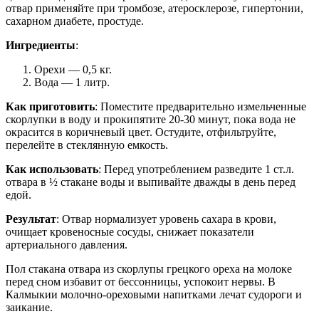
отвар применяйте при тромбозе, атеросклерозе, гипертонии,
сахарном диабете, простуде.
Ингредиенты
:
Орехи — 0,5 кг.
Вода — 1 литр.
Как приготовить
: Поместите предварительно измельченные
скорлупки в воду и прокипятите 20-30 минут, пока вода не
окрасится в коричневый цвет. Остудите, отфильтруйте,
перелейте в стеклянную емкость.
Как использовать
: Перед употреблением разведите 1 ст.л.
отвара в ½ стакане воды и выпивайте дважды в день перед
едой.
Результат
: Отвар нормализует уровень сахара в крови,
очищает кровеносные сосуды, снижает показатели
артериального давления.
Пол стакана отвара из скорлупы грецкого ореха на молоке
перед сном избавит от бессонницы, успокоит нервы. В
Калмыкии молочно-ореховыми напитками лечат судороги и
заикание.