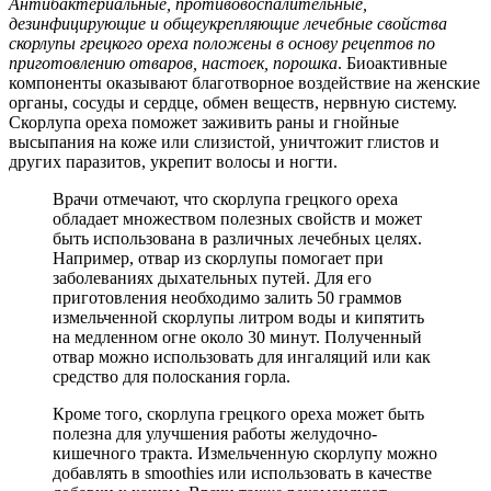
Антибактериальные, противовоспалительные,
дезинфицирующие и общеукрепляющие лечебные свойства
скорлупы грецкого ореха положены в основу рецептов по
приготовлению отваров, настоек, порошка
. Биоактивные
компоненты оказывают благотворное воздействие на женские
органы, сосуды и сердце, обмен веществ, нервную систему.
Скорлупа ореха поможет заживить раны и гнойные
высыпания на коже или слизистой, уничтожит глистов и
других паразитов, укрепит волосы и ногти.
Врачи отмечают, что скорлупа грецкого ореха
обладает множеством полезных свойств и может
быть использована в различных лечебных целях.
Например, отвар из скорлупы помогает при
заболеваниях дыхательных путей. Для его
приготовления необходимо залить 50 граммов
измельченной скорлупы литром воды и кипятить
на медленном огне около 30 минут. Полученный
отвар можно использовать для ингаляций или как
средство для полоскания горла.
Кроме того, скорлупа грецкого ореха может быть
полезна для улучшения работы желудочно-
кишечного тракта. Измельченную скорлупу можно
добавлять в smoothies или использовать в качестве