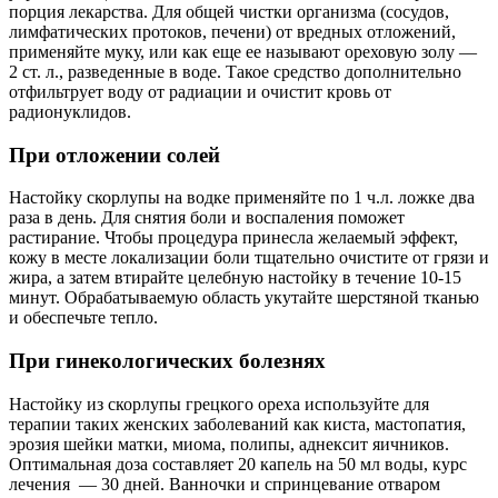
порция лекарства. Для общей чистки организма (сосудов,
лимфатических протоков, печени) от вредных отложений,
применяйте муку, или как еще ее называют ореховую золу —
2 ст. л., разведенные в воде. Такое средство дополнительно
отфильтрует воду от радиации и очистит кровь от
радионуклидов.
При отложении солей
Настойку скорлупы на водке применяйте по 1 ч.л. ложке два
раза в день. Для снятия боли и воспаления поможет
растирание. Чтобы процедура принесла желаемый эффект,
кожу в месте локализации боли тщательно очистите от грязи и
жира, а затем втирайте целебную настойку в течение 10-15
минут. Обрабатываемую область укутайте шерстяной тканью
и обеспечьте тепло.
При гинекологических болезнях
Настойку из скорлупы грецкого ореха используйте для
терапии таких женских заболеваний как киста, мастопатия,
эрозия шейки матки, миома, полипы, аднексит яичников.
Оптимальная доза составляет 20 капель на 50 мл воды, курс
лечения — 30 дней. Ванночки и спринцевание отваром