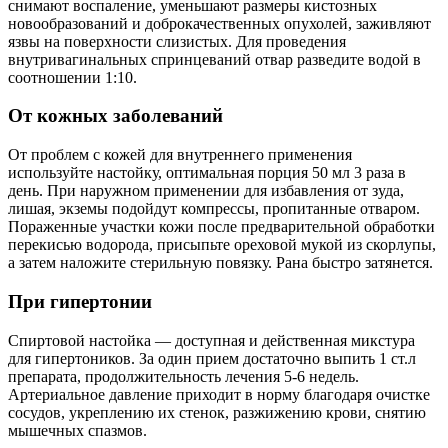
снимают воспаление, уменьшают размеры кистозных
новообразований и доброкачественных опухолей, заживляют
язвы на поверхности слизистых. Для проведения
внутривагинальных спринцеваний отвар разведите водой в
соотношении 1:10.
От кожных заболеваний
От проблем с кожей для внутреннего применения
используйте настойку, оптимальная порция 50 мл 3 раза в
день. При наружном применении для избавления от зуда,
лишая, экземы подойдут компрессы, пропитанные отваром.
Пораженные участки кожи после предварительной обработки
перекисью водорода, присыпьте ореховой мукой из скорлупы,
а затем наложите стерильную повязку. Рана быстро затянется.
При гипертонии
Спиртовой настойка — доступная и действенная микстура
для гипертоников. За один прием достаточно выпить 1 ст.л
препарата, продолжительность лечения 5-6 недель.
Артериальное давление приходит в норму благодаря очистке
сосудов, укреплению их стенок, разжижению крови, снятию
мышечных спазмов.