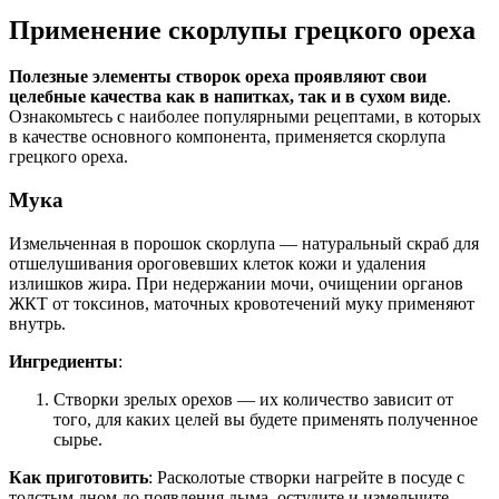
Применение скорлупы грецкого ореха
Полезные элементы створок ореха проявляют свои
целебные качества как в напитках, так и в сухом виде
.
Ознакомьтесь с наиболее популярными рецептами, в которых
в качестве основного компонента, применяется скорлупа
грецкого ореха.
Мука
Измельченная в порошок скорлупа — натуральный скраб для
отшелушивания ороговевших клеток кожи и удаления
излишков жира. При недержании мочи, очищении органов
ЖКТ от токсинов, маточных кровотечений муку применяют
внутрь.
Ингредиенты
:
Створки зрелых орехов — их количество зависит от
того, для каких целей вы будете применять полученное
сырье.
Как приготовить
: Расколотые створки нагрейте в посуде с
толстым дном до появления дыма, остудите и измельчите