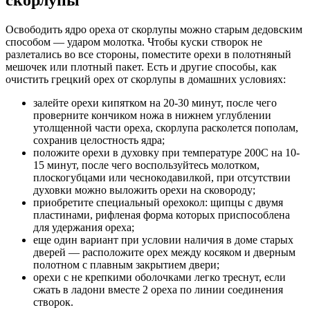
Освободить ядро ореха от скорлупы можно старым дедовским
способом — ударом молотка. Чтобы куски створок не
разлетались во все стороны, поместите орехи в полотняный
мешочек или плотный пакет. Есть и другие способы, как
очистить грецкий орех от скорлупы в домашних условиях:
залейте орехи кипятком на 20-30 минут, после чего
проверните кончиком ножа в нижнем углублении
утолщенной части ореха, скорлупа расколется пополам,
сохранив целостность ядра;
положите орехи в духовку при температуре 200С на 10-
15 минут, после чего воспользуйтесь молотком,
плоскогубцами или чеснокодавилкой, при отсутствии
духовки можно выложить орехи на сковороду;
приобретите специальный орехокол: щипцы с двумя
пластинами, рифленая форма которых приспособлена
для удержания ореха;
еще один вариант при условии наличия в доме старых
дверей — расположите орех между косяком и дверным
полотном с плавным закрытием двери;
орехи с не крепкими оболочками легко треснут, если
сжать в ладони вместе 2 ореха по линии соединения
створок.