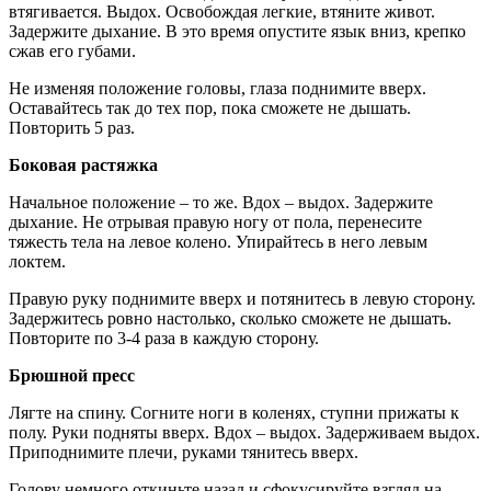
втягивается. Выдох. Освобождая легкие, втяните живот.
Задержите дыхание. В это время опустите язык вниз, крепко
сжав его губами.
Не изменяя положение головы, глаза поднимите вверх.
Оставайтесь так до тех пор, пока сможете не дышать.
Повторить 5 раз.
Боковая растяжка
Начальное положение – то же. Вдох – выдох. Задержите
дыхание. Не отрывая правую ногу от пола, перенесите
тяжесть тела на левое колено. Упирайтесь в него левым
локтем.
Правую руку поднимите вверх и потянитесь в левую сторону.
Задержитесь ровно настолько, сколько сможете не дышать.
Повторите по 3-4 раза в каждую сторону.
Брюшной пресс
Лягте на спину. Согните ноги в коленях, ступни прижаты к
полу. Руки подняты вверх. Вдох – выдох. Задерживаем выдох.
Приподнимите плечи, руками тянитесь вверх.
Голову немного откиньте назад и сфокусируйте взгляд на