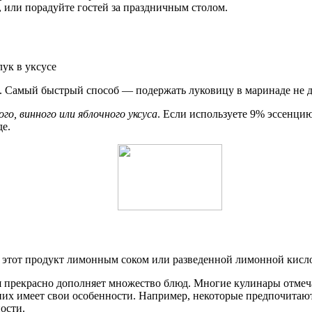
, или порадуйте гостей за праздничным столом.
. Самый быстрый способ — подержать луковицу в маринаде не д
о, винного или яблочного уксуса
. Если используете 9% эссенцию
де.
ь этот продукт лимонным соком или разведенной лимонной кисл
 прекрасно дополняет множество блюд. Многие кулинары отмеча
них имеет свои особенности. Например, некоторые предпочитают 
ости.