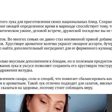
атого лука для приготовления своих национальных блюд. Сохран
овощей определенное время в маринаде способствует тому, что 
нтическом ужине, деловой встрече, дружеской посиделке вы не б
ов. Во многих семьях он давно стал неизменной пряной добавк
в. Хрустящее ароматное колечко украсит овощное ассорти, буте
ро найти дополнительный ингредиент для ее фирменного кулина
только вкусным дополнением к блюдам, но и полезным продукт
ния лука в уксусе позволяет сохранить его хрустящую текстур
здражения желудка.
лением сахара, соли и специй, что помогает сбалансировать кис
м и ароматным. Такой лук отлично подходит для салатов, мясны
казаться на здоровье, поэтому стоит соблюдать меру.