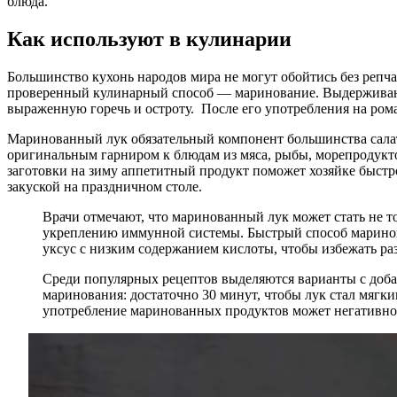
блюда.
Как используют в кулинарии
Большинство кухонь народов мира не могут обойтись без репч
проверенный кулинарный способ — маринование. Выдерживание 
выраженную горечь и остроту. После его употребления на рома
Маринованный лук обязательный компонент большинства салат
оригинальным гарниром к блюдам из мяса, рыбы, морепродукто
заготовки на зиму аппетитный продукт поможет хозяйке быст
закуской на праздничном столе.
Врачи отмечают, что маринованный лук может стать не 
укреплению иммунной системы. Быстрый способ маринова
уксус с низким содержанием кислоты, чтобы избежать ра
Среди популярных рецептов выделяются варианты с добав
маринования: достаточно 30 минут, чтобы лук стал мягки
употребление маринованных продуктов может негативно с