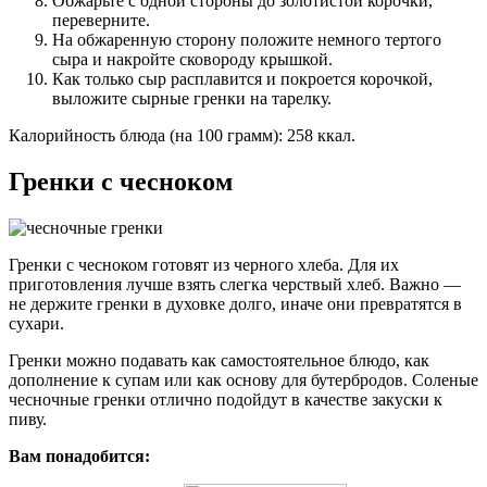
Обжарьте с одной стороны до золотистой корочки,
переверните.
На обжаренную сторону положите немного тертого
сыра и накройте сковороду крышкой.
Как только сыр расплавится и покроется корочкой,
выложите сырные гренки на тарелку.
Калорийность блюда (на 100 грамм): 258 ккал.
Гренки с чесноком
Гренки с чесноком готовят из черного хлеба. Для их
приготовления лучше взять слегка черствый хлеб. Важно —
не держите гренки в духовке долго, иначе они превратятся в
сухари.
Гренки можно подавать как самостоятельное блюдо, как
дополнение к супам или как основу для бутербродов. Соленые
чесночные гренки отлично подойдут в качестве закуски к
пиву.
Вам понадобится: