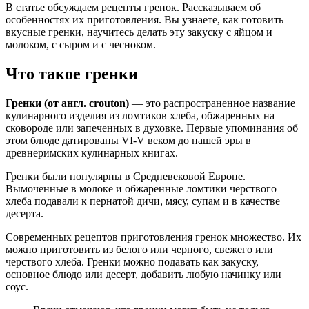
В статье обсуждаем рецепты гренок. Рассказываем об
особенностях их приготовления. Вы узнаете, как готовить
вкусные гренки, научитесь делать эту закуску с яйцом и
молоком, с сыром и с чесноком.
Что такое гренки
Гренки (от англ. crouton)
— это распространенное название
кулинарного изделия из ломтиков хлеба, обжаренных на
сковороде или запеченных в духовке. Первые упоминания об
этом блюде датированы VI-V веком до нашей эры в
древнеримских кулинарных книгах.
Гренки были популярны в Средневековой Европе.
Вымоченные в молоке и обжаренные ломтики черствого
хлеба подавали к пернатой дичи, мясу, супам и в качестве
десерта.
Современных рецептов приготовления гренок множество. Их
можно приготовить из белого или черного, свежего или
черствого хлеба. Гренки можно подавать как закуску,
основное блюдо или десерт, добавить любую начинку или
соус.