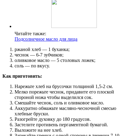
Читайте также:
Подсолнечное масло для лица
ржаной хлеб — 1 буханка;
чеснок — 6-7 зубчиков;
оливковое масло — 5 столовых ложек;
соль — по вкусу.
Как приготовить:
Нарежьте хлеб на брусочки толщиной 1,5-2 см.
Мелко порежьте чеснок, придавите его плоской
стороной ножа чтобы выделился сок.
Смешайте чеснок, соль и оливковое масло.
Аккуратно обмажьте масляно-чесночной смесью
хлебные бруски.
Разогрейте духовку до 180 градусов.
Застелите противень пергаментной бумагой.
Выложите на нее хлеб.
Запекайте гренки с одной стороны в течении 7-10