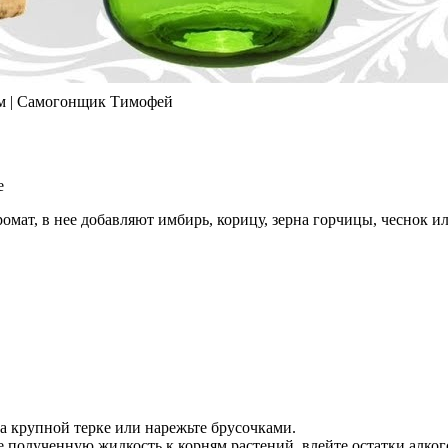
 | Самогонщик Тимофей
ромат, в нее добавляют имбирь, корицу, зерна горчицы, чеснок 
а крупной терке или нарежьте брусочками.
е полученную жидкость к корням растений, влейте остатки алког