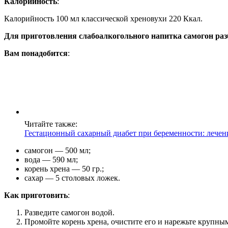
Калорийность
:
Калорийность 100 мл классической хреновухи 220 Ккал.
Для приготовления слабоалкогольного напитка самогон раз
Вам понадобится
:
Читайте также:
Гестационный сахарный диабет при беременности: лечен
самогон — 500 мл;
вода — 590 мл;
корень хрена — 50 гр.;
сахар — 5 столовых ложек.
Как приготовить
:
Разведите самогон водой.
Промойте корень хрена, очистите его и нарежьте крупны