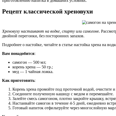
приготовлению напитка в домашних условиях.
Рецепт классической хреновухи
Хреновуху настаивают на водке, спирту или самогон
е. Рассмо
двойной перегонки, без посторонних запахов.
Подробнее о настойке, читайте в статье настойка хрена на водк
Вам понадобится
:
самогон — 500 мл;
корень хрена — 50 гр.;
мед — 1 чайная ложка.
Как приготовить
:
Корень хрена промойте под проточной водой, очистите и 
Соедините полученную кашицу с медом и перемешайте.
Залейте смесь самогоном, плотно закройте крышку, встрях
Настаивайте самогон в течение 4-5 дней, ежедневно встр
Готовый напиток отфильтруйте через многослойную марлю