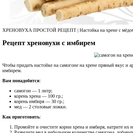
ХРЕНОВУХА ПРОСТОЙ РЕЦЕПТ | Настойка на хрене с мёдом
Рецепт хреновухи с имбирем
Чтобы придать настойке на самогоне на хрене пряный вкус и а
имбирем.
Вам понадобится
:
самогон — 1 литр;
корень хрена — 100 гр.;
корень имбиря — 30 гр.;
мед — 2 столовые ложки.
Как приготовить
:
Промойте и очистите корни хрена и имбиря, натрите их н
Разведите мед в небольшом количестве самогона, добавьт