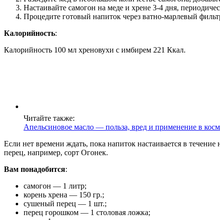
Настаивайте самогон на меде и хрене 3-4 дня, периодичес
Процедите готовый напиток через ватно-марлевый фильтр 
Калорийность
:
Калорийность 100 мл хреновухи с имбирем 221 Ккал.
Читайте также:
Апельсиновое масло — польза, вред и применение в кос
Если нет времени ждать, пока напиток настаивается в течени
перец, например, сорт Огонек.
Вам понадобится
:
самогон — 1 литр;
корень хрена — 150 гр.;
сушеный перец — 1 шт.;
перец горошком — 1 столовая ложка;