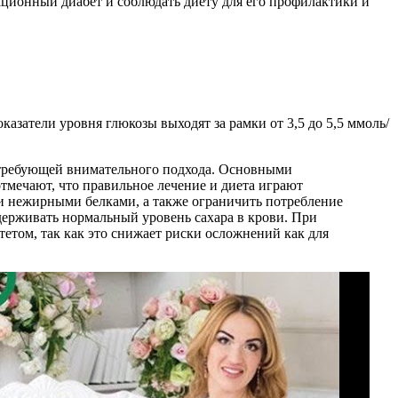
тационный диабет и соблюдать диету для его профилактики и
азатели уровня глюкозы выходят за рамки от 3,5 до 5,5 ммоль/
, требующей внимательного подхода. Основными
тмечают, что правильное лечение и диета играют
 и нежирными белками, а также ограничить потребление
держивать нормальный уровень сахара в крови. При
тетом, так как это снижает риски осложнений как для