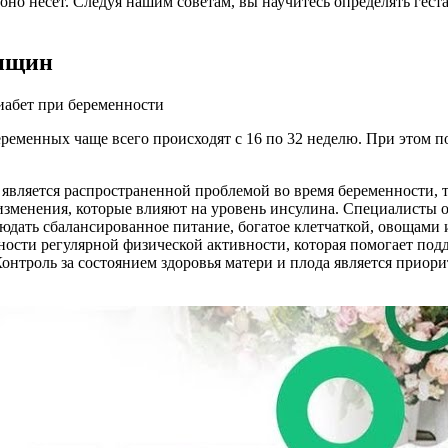
оно несет. Следуя нашим советам, вы научитесь определять гес
енщин
еменных чаще всего происходят с 16 по 32 неделю. При этом пок
 является распространенной проблемой во время беременности
зменения, которые влияют на уровень инсулина. Специалисты о
людать сбалансированное питание, богатое клетчаткой, овощами
ности регулярной физической активности, которая помогает под
нтроль за состоянием здоровья матери и плода является приори