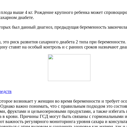
 плода выше 4 кг. Рождение крупного ребенка может спровоцир
ахарном диабете.
которых был данный диагноз, предыдущая беременность закончи
это риск развития сахарного диабета 2 типа при беременности. 
ину ставят на особый контроль и с ранних сроков назначают ди
редств
оторое возникает у женщин во время беременности и требует о
. Однако важно понимать, что с правильным подходом это состо
и, фруктами и цельнозерновыми продуктами, а также избегать 
ра в крови. Причины ГСД могут быть связаны с гормональными 
 важность регулярного мониторинга уровня сахара и консульта
виться с этим вызовом и сохранить здоровье как матери, так и 