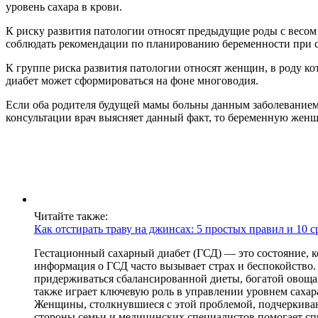
уровень сахара в крови.
К риску развития патологии относят предыдущие роды с весом
соблюдать рекомендации по планированию беременности при с
К группе риска развития патологии относят женщин, в роду 
диабет может сформироваться на фоне многоводия.
Если оба родителя будущей мамы больны данным заболеванием, 
консультации врач выясняет данный факт, то беременную женщ
Читайте также:
Как отстирать траву на джинсах: 5 простых правил и 10 с
Гестационный сахарный диабет (ГСД) — это состояние, к
информация о ГСД часто вызывает страх и беспокойство
придерживаться сбалансированной диеты, богатой овощам
также играет ключевую роль в управлении уровнем саха
Женщины, столкнувшиеся с этой проблемой, подчеркивают
стороны семьи и медицинских специалистов помогает спра