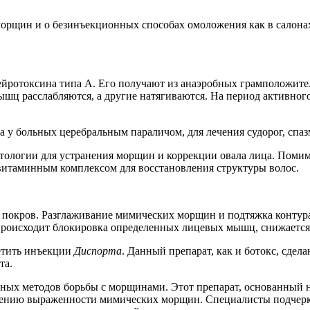
орщин и о безинъекционных способах омоложения как в салонах
нейротоксина типа А. Его получают из анаэробных грамположит
ышц расслабляются, а другие натягиваются. На период активног
 у больных церебральным параличом, для лечения судорог, спа
тологии для устранения морщин и коррекции овала лица. Поми
 витаминным комплексом для восстановления структуры волос.
покров. Разглаживание мимических морщин и подтяжка контура 
происходит блокировка определенных лицевых мышц, снижается 
етить инъекции
Диспорта
. Данный препарат, как и ботокс, сдел
та.
рных методов борьбы с морщинами. Этот препарат, основанный 
ению выраженности мимических морщин. Специалисты подчеркив