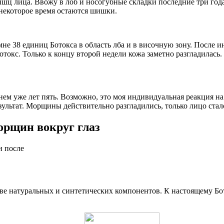
шц лица. Ввожу в лоб и носогубные складки последние три года
некоторое время остаются шишки.
не 38 единиц Ботокса в область лба и в височную зону. После и
Ботокс. Только к концу второй недели кожа заметно разгладилас
 нем уже лет пять. Возможно, это моя индивидуальная реакция н
 результат. Морщины действительно разгладились, только лицо ст
орщин вокруг глаз
е натуральных и синтетических компонентов. К настоящему Боток