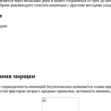
яется через несколько дней и может сохраняться от трех до шес
 Врачи рекомендуют сочетать инъекции с другими методами уход
м
адок:
вания морщин
у периодичность инъекций ботулотоксина назначается только вра
ство факторов: возраст, вредные привычки, активность мимики, с