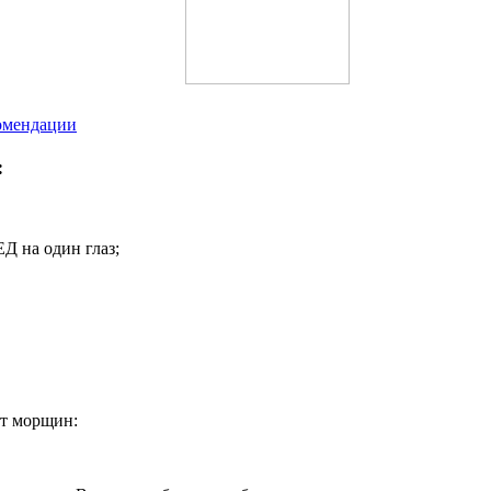
комендации
:
ЕД на один глаз;
от морщин: