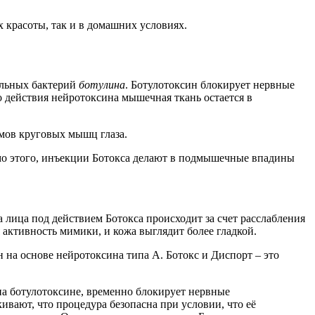
 красоты, так и в домашних условиях.
ельных бактерий
ботулина
. Ботулотоксин блокирует нервные
о действия нейротоксина мышечная ткань остается в
змов круговых мышц глаза.
мо этого, инъекции Ботокса делают в подмышечные впадины
лица под действием Ботокса происходит за счет расслабления
активность мимики, и кожа выглядит более гладкой.
ан на основе нейротоксина типа А. Ботокс и Диспорт – это
на ботулотоксине, временно блокирует нервные
ают, что процедура безопасна при условии, что её