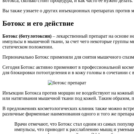
Ботокса, сколько стоит процедура, и как часто ее нужно делать.
Вы также узнаете о других инъекционных препаратах против м
Ботокс и его действие
Ботокс (ботулотоксин)
– лекарственный препарат на основе 
импульсы в мышечной ткани, за счет чего некоторые группы м
статическом положении.
Первоначально Ботокс применяли для снятия мышечного спазма
Сегодня Ботокс активно применяют в профессиональной косме
для блокировки потоотделения и в кожу головы в сочетании с
Инъекции Ботокса против морщин не воздействуют на кожный 
или натягивания мышечной ткани под кожей. Таким образом, 
В предложениях косметологических клиник также можно встр
различные фирменные наименования одного и того же препара
Врачи отмечают, что Ботокс стал одним из самых популя
импульсы, что приводит к расслаблению мышц и уменьш