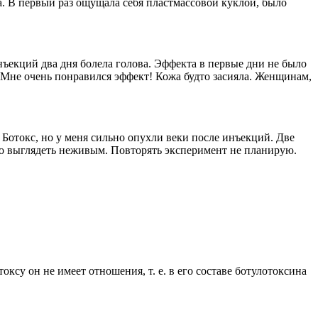
. В первый раз ощущала себя пластмассовой куклой, было
нъекций два дня болела голова. Эффекта в первые дни не было
ь. Мне очень понравился эффект! Кожа будто засияла. Женщинам,
а Ботокс, но у меня сильно опухли веки после инъекций. Две
ало выглядеть неживым. Повторять эксперимент не планирую.
су он не имеет отношения, т. е. в его составе ботулотоксина