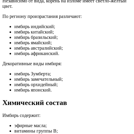
Независимо от вида, корень на изломе имеет светло-желтый
цвет.
По региону произрастания различают:
имбирь индийский;
имбирь китайский;
имбирь бразильский;
имбирь ямайский;
имбирь австралийский;
имбирь африканский.
Декоративные виды имбиря:
имбирь Зумберта;
имбирь замечательный;
имбирь орхидейный;
имбирь японский.
Химический состав
Имбирь содержит:
эфирные масла;
витамины группы В;