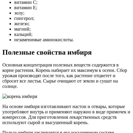
витамин С;
витамин Е;
золу;
гингерол;
железо;
магний;
кальций;
незаменимые аминокислоты.
Полезные свойства имбиря
Основная концентрация полезных веществ содержится в
корне растения. Корень набирает их максимум к осени. Сбор
урожая производят после того, как растение отцветет и
сбросит все листья. Сырье очищают от земли и сушат на
солнце.
На основе имбиря изготавливают настои и отвары, которые
употребляют внутрь и применяют наружно в виде примочек и
компрессов. Для приготовления лекарственных средств
используют сырой и высушенный корень.
Польза имбиря заключается в его насыщенном составе.