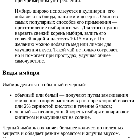
при чрезмерном употреблении.
Имбирь широко используется в кулинарии: его
добавляют в блюда, напитки и десерты. Один из
самых популярных способов его применения —
приготовление имбирного чая. Для этого нужно
нарезать свежий корень имбиря, залить его
горячей водой и настоять 10-15 минут. По
желанию можно добавить мед или лимон для
улучшения вкуса. Такой чай не только согревает,
но и помогает при простудах, улучшая общее
самочувствие.
Виды имбиря
Имбирь делится на обычный и черный:
обычный или белый — получают путем замачивания
очищенного корня растения в растворе хлорной извести
или 2% сернистой кислоты в течение 6 часов;
черный — неочищенный корень имбиря ошпаривают
кипятком и высушивают на солнце.
Черный имбирь сохраняет большее количество полезных
веществ и обладает резким ароматом и жгучим вкусом.