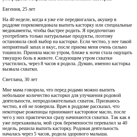
Евгения, 25 лет
На 40 неделе, когда я уже еле передвигалась, акушер в
роддоме порекомендовала выпить касторку или специальные
медикаменты, чтобы быстрее родить. Я предпочитаю
употреблять только натуральные продукты, поэтому
остановила свой выбор на касторке. Если честно, у нее такой
неприятный запах и вкус, после приема меня очень сильно
тошнило. Приняла масло утром, ближе к ночи стала ощущать
тянущую боль в животе. Следующим утром схватки
участились, через 8 часов я родила. Думаю, именно касторка
вызвала схватки.
Светлана, 30 лет
Мне мама говорила, что перед родами можно выпить
небольшое количество касторки для улучшения родовой
деятельности, непродолжительных схваток. Признаюсь
честно, я ей не поверила. Врач в роддоме рассказал, что
некоторые роженицы принимают касторовое масло, после
чего у них практически сразу начинаются схватки. Так как я
уже перехаживала, мой срок беременности перевалил за 40
недель, решила выпить касторку. Родовая деятельность
началась через 5 часов, родила здорового малыша.