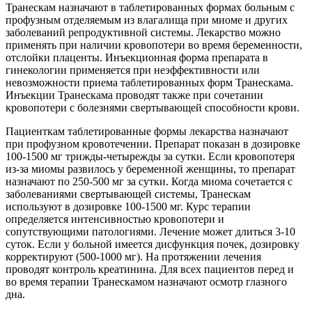
Транескам назначают в таблетированных формах больным с
профузным отделяемым из влагалища при миоме и других
заболеваний репродуктивной системы. Лекарство можно
применять при наличии кровопотери во время беременности,
отслойки плаценты. Инъекционная форма препарата в
гинекологии применяется при неэффективности или
невозможности приема таблетированных форм Транескама.
Инъекции Транескама проводят также при сочетании
кровопотери с болезнями свертывающей способности крови.
Пациенткам таблетированные формы лекарства назначают
при профузном кровотечении. Препарат показан в дозировке
100-1500 мг трижды-четырежды за сутки. Если кровопотеря
из-за миомы развилось у беременной женщины, то препарат
назначают по 250-500 мг за сутки. Когда миома сочетается с
заболеваниями свертывающей системы, Транескам
используют в дозировке 100-1500 мг. Курс терапии
определяется интенсивностью кровопотери и
сопутствующими патологиями. Лечение может длиться 3-10
суток. Если у больной имеется дисфункция почек, дозировку
корректируют (500-1000 мг). На протяжении лечения
проводят контроль креатинина. Для всех пациентов перед и
во время терапии Транескамом назначают осмотр глазного
дна.