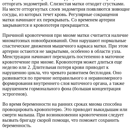
отторгать эндометрий. Слизистая матки отходит сгустками.
На месте отторгнутых слоев эндометрия появляются зияющие
сосуды, из которых течет кровь. Регулярные сокращения
матки начинают их перекрывать. Со временем артерии
закрываются и кровопотеря прекращается.
Причиной кровотечения при миоме матки считается наличие
миоматозных новообразований. Они нарушают нормальные
спастические движения мышечного каркаса матки. При этом
артерии остаются не закрытыми, особенно в области узла.
Менструации начинают переходить постепенно в маточное
кровотечение при миоме. Кровопотеря может длиться еще
неделю или 2. Длительная потеря крови приводит к
нарушению цикла, что чревато развитием бесплодия. Оно
развивается по причине неправильного и неравномерного
формирования внутреннего слоя маточного органа, а также
нарушением гормонального фона (большая концентрация
эстрогенов).
Во время беременности на ранних сроках миома способна
провоцировать кровопотерю. Это приводит выкидышам или
смерти малыша. При возникновении кровотечения следует
вызвать бригаду скорой помощи, что поможет сохранить
беременность.