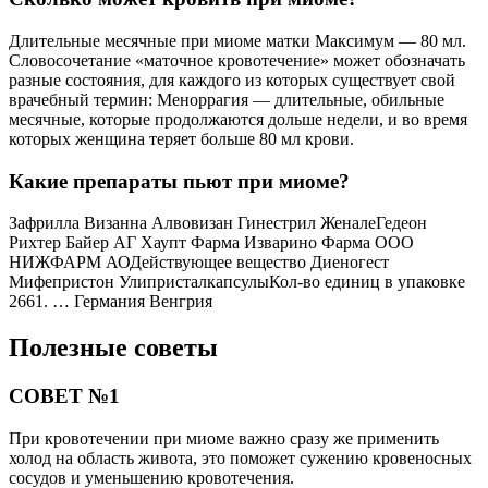
Длительные месячные при миоме матки Максимум — 80 мл.
Словосочетание «маточное кровотечение» может обозначать
разные состояния, для каждого из которых существует свой
врачебный термин: Меноррагия — длительные, обильные
месячные, которые продолжаются дольше недели, и во время
которых женщина теряет больше 80 мл крови.
Какие препараты пьют при миоме?
Зафрилла Визанна Алвовизан Гинестрил ЖеналеГедеон
Рихтер Байер АГ Хаупт Фарма Изварино Фарма ООО
НИЖФАРМ АОДействующее вещество Диеногест
Мифепристон УлипристалкапсулыКол-во единиц в упаковке
2661. … Германия Венгрия
Полезные советы
СОВЕТ №1
При кровотечении при миоме важно сразу же применить
холод на область живота, это поможет сужению кровеносных
сосудов и уменьшению кровотечения.