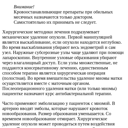
Внимание!
Кровоостанавливающие препараты при обильных
месячных назначаются только доктором.
Самостоятельно их принимать не следует.
Хирургические методики лечения подразумевает
механическое удаление опухоли. Первой манипуляцией
является выскабливание, если опухоли находится неглубоко.
Во время выскабливания убирают весь эндометрий и сам
узел. Наружные субсерозные узлы чаще удаляют при помощи
лапароскопии. Внутренние узловые образования убирают
через влагалищный доступ. Если узлы множественные, не
поддаются консервативному лечению, единственным
способом терапии является хирургическая операция
(полостная). Во время вмешательства удаление миомы матки
осуществляется вместе с маточным органом.
Послеоперационного удаления матки (или только миомы)
пациентке назначают курс антибактериальной терапии.
Часто применяют эмболизацию у пациенток с миомой. В
артерию вводят эмболы, которые нарушают кровоток
новообразования. Размер образования уменьшается. Со
временем новообразование отмирает. Хирургическое
удаление опухоли может проводиться путем воздействия