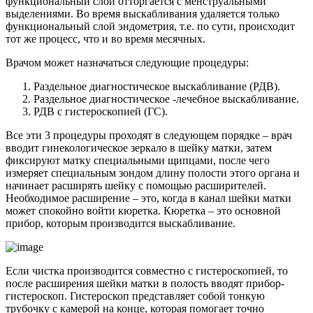
функциональный слой отторгается с менструальными
выделениями. Во время выскабливания удаляется только
функциональный слой эндометрия, т.е. по сути, происходит
тот же процесс, что и во время месячных.
Врачом может назначаться следующие процедуры:
Раздельное диагностическое выскабливание (РДВ).
Раздельное диагностическое -лечебное выскабливание.
РДВ с гистероскопией (ГС).
Все эти 3 процедуры проходят в следующем порядке – врач
вводит гинекологическое зеркало в шейку матки, затем
фиксируют матку специальными щипцами, после чего
измеряет специальным зондом длину полости этого органа и
начинает расширять шейку с помощью расширителей.
Необходимое расширение – это, когда в канал шейки матки
может спокойно войти кюретка. Кюретка – это основной
прибор, которым производится выскабливание.
Если чистка производится совместно с гистероскопией, то
после расширения шейки матки в полость вводят прибор-
гистероскоп. Гистероскоп представляет собой тонкую
трубочку с камерой на конце, которая помогает точно