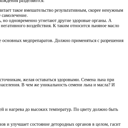
хождения разделяются:
читает такое вмешательство результативным, скорее ненужным
 самолечение.
ь, но одновременно угнетают другие здоровые органы. А
негативного воздействия. К таким относится льняное масло
ме основных медпрепаратов. Должно применяться с разрешения
точникам, желая оставаться здоровыми. Семена льна при
аселения. В чем же уникальность семени льна и масла? И
й и нагрева до высоких температур. По цвету должно быть
в и улучшает состояние детородных органов в целом, гасит