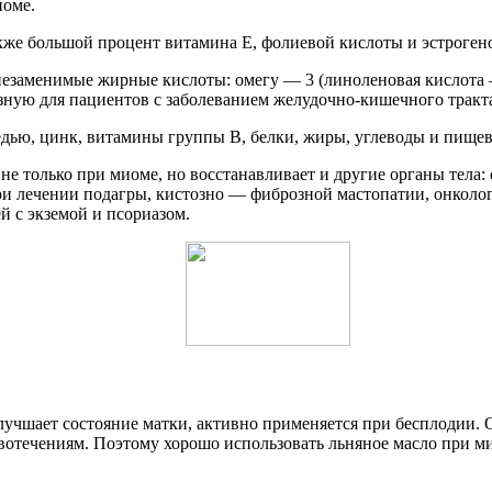
иоме.
 также большой процент витамина Е, фолиевой кислоты и эстрог
 незаменимые жирные кислоты: омегу — 3 (линоленовая кислота 
езную для пациентов с заболеванием желудочно-кишечного тракт
медью, цинк, витамины группы В, белки, жиры, углеводы и пище
 только при миоме, но восстанавливает и другие органы тела: 
ри лечении подагры, кистозно — фиброзной мастопатии, онколог
й с экземой и псориазом.
учшает состояние матки, активно применяется при бесплодии. 
отечениям. Поэтому хорошо использовать льняное масло при м