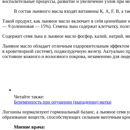
воспалительные процессы, развитие и увеличение узлов при м
В состав льняного масла входят витамины К, А, F, В, а
Такой продукт, как льняное масло включает в себя ценнейшие
— 9 (олеиновая — 15%). Семена льна содержат клетчатку, пол
Содержит семя льна и льняное масло фосфор, калий, натрий, 
Льняное масло обладает отличным оздоровительным эффектом не
в кроветворной системе), поджелудочную железу. Актуально п
состояние кожного и волосяного покрова, незаменимо для люде
Читайте также:
Беременность при опущении (выпадении) матки
Лигнины нормализуют гормональный баланс, а льняное семя ул
образование веществ, способствующих сильным маточным кров
Мнение врача: