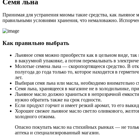
С
емя льна
Принимая для устранения миомы такие средства, как льняное ма
правильными условиями хранения, что немаловажно. Испорченн
К
ак правильно выбрать
Льняное семя можно приобрести как в цельном виде, так
в вакуумной упаковке, а потом перемалывать в электриче
Молотые семена льна — скоропортящееся средство. В отк
полугода до года только то, которое находится в гермет
лет.
Выбирая семя льна или масла, необходимо внимательно с
Семя льна, хранящееся в магазине не в холодильнике, пр
Льняное масло должно храниться в непрозрачной емкости
нужно обратить также на срок годности.
Если продукт горчит и имеет резкий аромат, то его выки
Хорошее свежее льняное масло светло оливкового, желтов
холодного отжима.
Опасно покупать масло на стихийных рынках — не тольк
аптека и специализированный магазин.