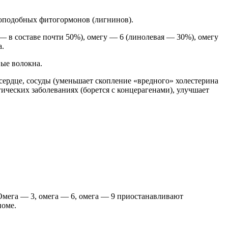
еноподобных фитогормонов (лигнинов).
— в составе почти 50%), омегу — 6 (линолевая — 30%), омегу
а.
вые волокна.
сердце, сосуды (уменьшает скопление «вредного» холестерина
ических заболеваниях (борется с концерагенами), улучшает
Омега — 3, омега — 6, омега — 9 приостанавливают
иоме.