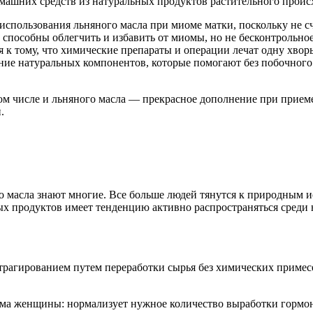
машних средств из натуральных продуктов растительного проис
спользования льняного масла при миоме матки, поскольку не с
способны облегчить и избавить от миомы, но не бесконтрольное
я к тому, что химические препараты и операции лечат одну хвор
ие натуральных компонентов, которые помогают без побочного 
том числе и льняного масла — прекрасное дополнение при прие
.
масла знают многие. Все больше людей тянутся к природным ис
х продуктов имеет тенденцию активно распространяться среди н
трагированием путем переработки сырья без химических примесе
ма женщины: нормализует нужное количество выработки гормоно