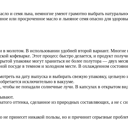
сло и семя льна, немногие умеют грамотно выбрать натуральное,
ое или просроченное масло и льняное семя опасно для здоровья
 и в молотом. В использовании удобней второй вариант. Многие 
ской кофеварке. Этот процесс быстро делается, и продукт получ
рытой упаковке могут храниться не более полутора — двух месяц
ичной посуде в темном и холодном месте. В охлажденном состоян
мотреть на дату выпуска и выбирать свежую упаковку, цельную 
иобретается исключительно в вакууме.
, чтобы не попадали солнечные лучи. В капсулах в открытом ви
дывают.
атого оттенка, сделанное из природных составляющих, а не с с
о не принесет никакой пользы, но и причинит серьезные пробл