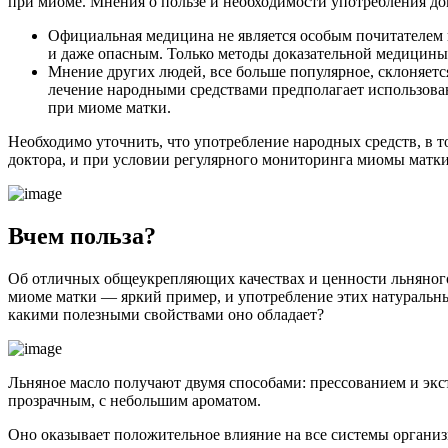
при миоме. Мнения о пользе и необходимости употребления до
Официальная медицина не является особым почитателем и
и даже опасным. Только методы доказательной медицины 
Мнение других людей, все больше популярное, склоняетс
лечение народными средствами предполагает использован
при миоме матки.
Необходимо уточнить, что употребление народных средств, в 
доктора, и при условии регулярного мониторинга миомы матки
В
чем польза?
Об отличных общеукрепляющих качествах и ценности льняного 
миоме матки — яркий пример, и употребление этих натуральны
какими полезными свойствами оно обладает?
Льняное масло получают двумя способами: прессованием и экс
прозрачным, с небольшим ароматом.
Оно оказывает положительное влияние на все системы организ