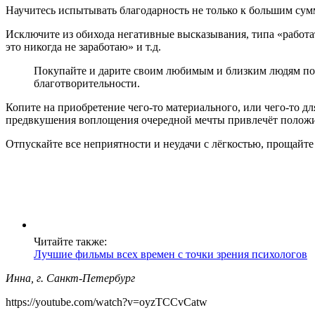
Научитесь испытывать благодарность не только к большим сумм
Исключите из обихода негативные высказывания, типа «работат
это никогда не заработаю» и т.д.
Покупайте и дарите своим любимым и близким людям под
благотворительности.
Копите на приобретение чего-то материального, или чего-то д
предвкушения воплощения очередной мечты привлечёт положител
Отпускайте все неприятности и неудачи с лёгкостью, прощайте 
Читайте также:
Лучшие фильмы всех времен с точки зрения психологов
Инна, г. Санкт-Петербург
https://youtube.com/watch?v=oyzTCCvCatw