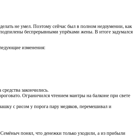
н делать не умел. Поэтому сейчас был в полном недоумении, как
ли подпилены беспрерывными упрёками жены. В итоге задумался
следующие изменения:
 средства закончились.
ороговато. Ограничился чтением мантры на балконе при свете
чашку с рисом у порога пару медяков, перемешивал и
н Семёныч понял, что денежки только уходили, а из прибыли