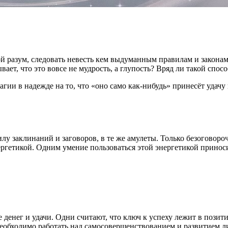
й разум, следовать невесть кем выдуманным правилам и законам
ает, что это вовсе не мудрость, а глупость? Вряд ли такой спос
гии в надежде на то, что «оно само как-нибудь» принесёт удач
илу заклинаний и заговоров, в те же амулеты. Только безоговороч
гетикой. Одним умение пользоваться этой энергетикой приносит у
 денег и удачи. Одни считают, что ключ к успеху лежит в пози
обходимо работать над самосовершенствованием и развитием лич