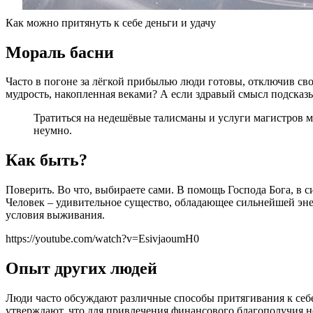
Как можно притянуть к себе деньги и удачу
Мораль басни
Часто в погоне за лёгкой прибылью люди готовы, отключив сво
мудрость, накопленная веками? А если здравый смысл подсказыв
Тратиться на недешёвые талисманы и услуги магистров ма
неумно.
Как быть?
Поверить. Во что, выбираете сами. В помощь Господа Бога, в с
Человек – удивительное существо, обладающее сильнейшей энер
условия выживания.
https://youtube.com/watch?v=EsivjaoumH0
Опыт других людей
Люди часто обсуждают различные способы притягивания к себе
утверждают, что для привлечения финансового благополучия не