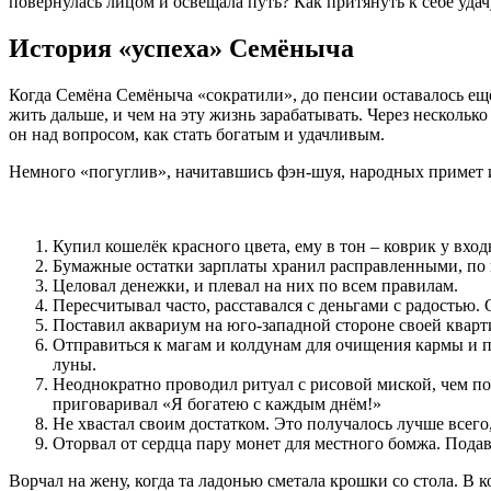
повернулась лицом и освещала путь? Как притянуть к себе удач
История «успеха» Семёныча
Когда Семёна Семёныча «сократили», до пенсии оставалось ещё 
жить дальше, и чем на эту жизнь зарабатывать. Через несколь
он над вопросом, как стать богатым и удачливым.
Немного «погуглив», начитавшись фэн-шуя, народных примет 
Купил кошелёк красного цвета, ему в тон – коврик у вхо
Бумажные остатки зарплаты хранил расправленными, по
Целовал денежки, и плевал на них по всем правилам.
Пересчитывал часто, расставался с деньгами с радостью. С
Поставил аквариум на юго-западной стороне своей кварти
Отправиться к магам и колдунам для очищения кармы и п
луны.
Неоднократно проводил ритуал с рисовой миской, чем пов
приговаривал «Я богатею с каждым днём!»
Не хвастал своим достатком. Это получалось лучше всего, 
Оторвал от сердца пару монет для местного бомжа. Пода
Ворчал на жену, когда та ладонью сметала крошки со стола. В