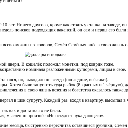
у и деньги?
10 лет. Ничего другого, кроме как стоять у станка на заводе, о
ко недель поисков подходящих вакансий, он сам и нервы его бы
и всевозможных заговоров, Семён Семёныч внёс в свою жизнь 
дной двери. В кошелёк положил монетки, под коврик тоже.
 возрастанию номинала разложенными купюрами, лицом к себе.
тарался, но, выходило не всегда (последние, всё-таки).
ры. Хотел было запустить туда рыбок (8 красных и 1 чёрную), да
ривлечения в свою жизнь везения и богатства оказалось также д
ергал в шок супругу. Каждый раз, входя в квартиру, высыпал в 
так как и достатка-то не было.
вая, мысленно произнёс «Не оскудеет рука дающего».
 конце месяца, быстренько пересчитав оставшиеся рублики, Семё