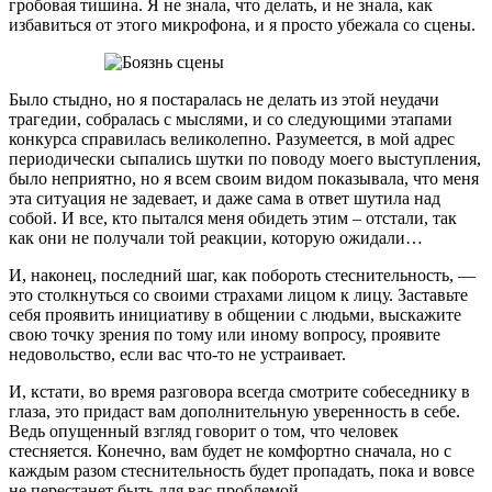
гробовая тишина. Я не знала, что делать, и не знала, как
избавиться от этого микрофона, и я просто убежала со сцены.
Было стыдно, но я постаралась не делать из этой неудачи
трагедии, собралась с мыслями, и со следующими этапами
конкурса справилась великолепно. Разумеется, в мой адрес
периодически сыпались шутки по поводу моего выступления,
было неприятно, но я всем своим видом показывала, что меня
эта ситуация не задевает, и даже сама в ответ шутила над
собой. И все, кто пытался меня обидеть этим – отстали, так
как они не получали той реакции, которую ожидали…
И, наконец, последний шаг, как побороть стеснительность, —
это столкнуться со своими страхами лицом к лицу. Заставьте
себя проявить инициативу в общении с людьми, выскажите
свою точку зрения по тому или иному вопросу, проявите
недовольство, если вас что-то не устраивает.
И, кстати, во время разговора всегда смотрите собеседнику в
глаза, это придаст вам дополнительную уверенность в себе.
Ведь опущенный взгляд говорит о том, что человек
стесняется. Конечно, вам будет не комфортно сначала, но с
каждым разом стеснительность будет пропадать, пока и вовсе
не перестанет быть для вас проблемой.