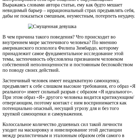
Выражаясь словами автора статьи, ему как будто мешает
невидимый барьер – иррациональный страх предъявлять себя,
дабы не показаться смешным, неуместным, потерпеть неудачу.
В чем причина такого поведения? Что происходит во
внутреннем мире застенчивого человека? По мнению
американского психолога Филипа Зимбардо, которому
принадлежит самое фундаментальное исследование этой
темы, застенчивость обусловлена признанием человеком
собственной неполноценности и постоянным беспокойством
по поводу своих действий.
Застенчивый человек имеет неадекватную самооценку,
предъявляет к себе слишком высокие требования, его образ «Я
реального» имеет сильный разрыв с образом «Я идеального».
При этом образ «Я» другого человека видится критикующим/
отвергающим, поэтому контакт с ним воспринимается как
потенциально опасный, несущий угрозу для и без того
хрупкой самооценки и самоуважения.
Колоссальное количество душевных сил такой личности
уходит на маскировку и нивелирование этой дистанции
между реалистичным и эталонным образом себя самого в