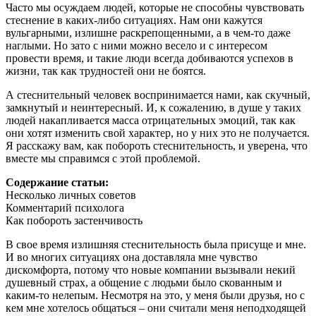
Часто мы осуждаем людей, которые не способны чувствовать
стеснение в каких-либо ситуациях. Нам они кажутся
вульгарными, излишне раскрепощенными, а в чем-то даже
наглыми. Но зато с ними можно весело и с интересом
провести время, и такие люди всегда добиваются успехов в
жизни, так как трудностей они не боятся.
А стеснительный человек воспринимается нами, как скучный,
замкнутый и неинтересный. И, к сожалению, в душе у таких
людей накапливается масса отрицательных эмоций, так как
они хотят изменить свой характер, но у них это не получается.
Я расскажу вам, как побороть стеснительность, и уверена, что
вместе мы справимся с этой проблемой.
Содержание статьи:
Несколько личных советов
Комментарий психолога
Как побороть застенчивость
В свое время излишняя стеснительность была присуще и мне.
И во многих ситуациях она доставляла мне чувство
дискомфорта, потому что новые компании вызывали некий
душевный страх, а общение с людьми было скованным и
каким-то нелепым. Несмотря на это, у меня были друзья, но с
кем мне хотелось общаться – они считали меня неподходящей