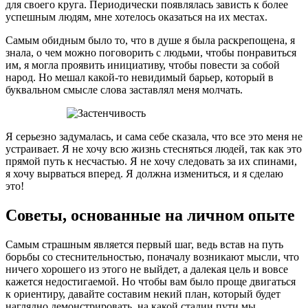
для своего круга. Периодически появлялась зависть к более
успешным людям, мне хотелось оказаться на их местах.
Самым обидным было то, что в душе я была раскрепощена, я
знала, о чем можно поговорить с людьми, чтобы понравиться
им, я могла проявить инициативу, чтобы повести за собой
народ. Но мешал какой-то невидимый барьер, который в
буквальном смысле слова заставлял меня молчать.
Я серьезно задумалась, и сама себе сказала, что все это меня не
устраивает. Я не хочу всю жизнь стесняться людей, так как это
прямой путь к несчастью. Я не хочу следовать за их спинами,
я хочу вырваться вперед. Я должна измениться, и я сделаю
это!
Советы, основанные на личном опыте
Самым страшным является первый шаг, ведь встав на путь
борьбы со стеснительностью, поначалу возникают мысли, что
ничего хорошего из этого не выйдет, а далекая цель и вовсе
кажется недостигаемой. Но чтобы вам было проще двигаться
к ориентиру, давайте составим некий план, который будет
наглядно демонстрировать, на какой стадии пути мы