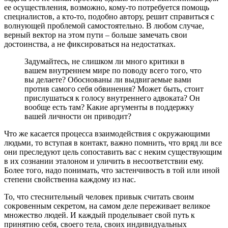
ее осуществления, возможно, кому-то потребуется помощь
специалистов, а кто-то, подобно автору, решит справиться с
волнующей проблемой самостоятельно. В любом случае,
верный вектор на этом пути – больше замечать свои
достоинства, а не фиксироваться на недостатках.
Задумайтесь, не слишком ли много критики в
вашем внутреннем мире по поводу всего того, что
вы делаете? Обоснованы ли выдвигаемые вами
против самого себя обвинения? Может быть, стоит
прислушаться к голосу внутреннего адвоката? Он
вообще есть там? Какие аргументы в поддержку
вашей личности он приводит?
Что же касается процесса взаимодействия с окружающими
людьми, то вступая в контакт, важно помнить, что вряд ли все
они преследуют цель сопоставить вас с неким существующим
в их сознании эталоном и уличить в несоответствии ему.
Более того, надо понимать, что застенчивость в той или иной
степени свойственна каждому из нас.
То, что стеснительный человек привык считать своим
сокровенным секретом, на самом деле переживает великое
множество людей. И каждый проделывает свой путь к
принятию себя, своего тела, своих индивидуальных