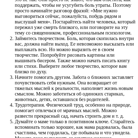
поддержать, чтобы не усугубить боль утраты. Поэтому
просто начинайте разговор фразой: «Мне нужно
выговориться сейчас, пожалуйста, побудь рядом и
выслушай меня». Постарайтесь найти человека, который
пережил уже смерть близкого, или поговорите на эту
тему со священником, профессиональным психологом.
Займитесь творчеством. Боль, которая скопилась внутри
вас, должна найти выход. Ее невозможно высказать или
выплакать всю. Но можно выразить ее в своем
творчестве. Попробуйте рисовать картины или
вышивать бисером. Также можно начать писать книгу
или стихи. Выберите любое творчество, которое вам
близко по духу.
Начните помогать другим. Забота о ближних заставляет
почувствовать себя нужным. Она возвращает от
тяжелых мыслей к реальности, наполняет жизнь новым
смыслом. Можно заботиться об одиноких стариках,
животных, детях, оставшихся без родителей.
Трудотерапия. Физический труд, особенно на природе,
помогает отвлечься от мрачных мыслей. Можно
развести прекрасный сад, начать строить дом и т. д.
Думайте о маме только в позитивном ключе. Старайтесь
вспоминать только хорошее, как мама радовалась, была
счастлива, чем гордилась, где побывала и что увидела.