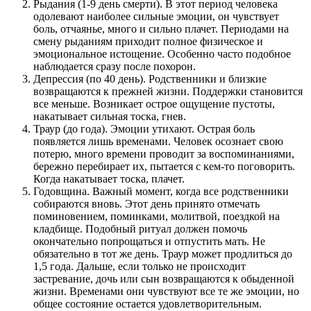
Рыдания (1-9 день смерти). В этот период человека
одолевают наиболее сильные эмоции, он чувствует
боль, отчаянье, много и сильно плачет. Периодами на
смену рыданиям приходит полное физическое и
эмоциональное истощение. Особенно часто подобное
наблюдается сразу после похорон.
Депрессия (по 40 день). Родственники и близкие
возвращаются к прежней жизни. Поддержки становится
все меньше. Возникает острое ощущение пустоты,
накатывает сильная тоска, гнев.
Траур (до года). Эмоции утихают. Острая боль
появляется лишь временами. Человек осознает свою
потерю, много времени проводит за воспоминаниями,
бережно перебирает их, пытается с кем-то поговорить.
Когда накатывает тоска, плачет.
Годовщина. Важный момент, когда все родственники
собираются вновь. Этот день принято отмечать
поминовением, поминками, молитвой, поездкой на
кладбище. Подобный ритуал должен помочь
окончательно попрощаться и отпустить мать. Не
обязательно в тот же день. Траур может продлиться до
1,5 года. Дальше, если только не происходит
застревание, дочь или сын возвращаются к обыденной
жизни. Временами они чувствуют все те же эмоции, но
общее состояние остается удовлетворительным.