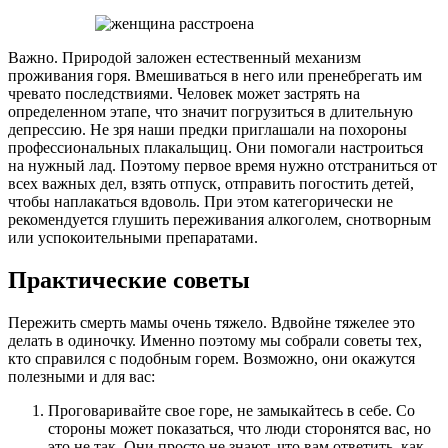
Важно. Природой заложен естественный механизм
проживания горя. Вмешиваться в него или пренебрегать им
чревато последствиями. Человек может застрять на
определенном этапе, что значит погрузиться в длительную
депрессию. Не зря наши предки приглашали на похороны
профессиональных плакальщиц. Они помогали настроиться
на нужный лад. Поэтому первое время нужно отстраниться от
всех важных дел, взять отпуск, отправить погостить детей,
чтобы наплакаться вдоволь. При этом категорически не
рекомендуется глушить переживания алкоголем, снотворным
или успокоительными препаратами.
Практические советы
Пережить смерть мамы очень тяжело. Вдвойне тяжелее это
делать в одиночку. Именно поэтому мы собрали советы тех,
кто справился с подобным горем. Возможно, они окажутся
полезными и для вас:
Проговаривайте свое горе, не замыкайтесь в себе. Со
стороны может показаться, что люди сторонятся вас, но
это не так. Они просто не знают, что вам ответить, как