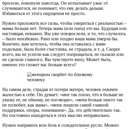
бросили, покинули навсегда. Он испытывает ужас от
случившегося, не понимает, что ему делать дальше.
Избавиться от этого ощущения не просто.
Нужно приложить все силы, чтобы смириться с реальностью –
мамы больше нет. Теперь мама (или папа) это вы. Будущая или
настоящая, неважно. Вы уже повзрослели, и то, что случилось
– было неизбежно. Рано или поздно ваша мама умерла бы.
Конечно, вам хотелось, чтобы она оставалась с вами
подольше, была более счастлива, не страдала, и т. д. Скорее
всего, вы не успели как следует попрощаться, не сказали или
не сделали главного. Вы чувствуете вину. Может быть,
именно это гложет вас больше всего?
На самом деле, страдая от потери матери, человек охвачен
жалостью к себе. Он думает: «мне так плохо, что я больше не
увижу ее, не обниму, не поговорю», «меня больше никто так
не полюбит, как мама», «меня лишили самой главной
поддержки, опоры, понимания». Да, это действительно так.
Но постоянно находиться в этих мыслях неправильно.
Нужно направить всю боль в созидательное русло. Можно