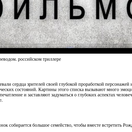
еводом. российском триллере
евали сердца зрителей своей глубокой проработкой персонаже
еских состояний. Картины этого списка вызывают много эмоций
чатление и заставляют задуматься о глубоких аспектах человече
е.
нок собирается большое семейство, чтобы вместе встретить Рож