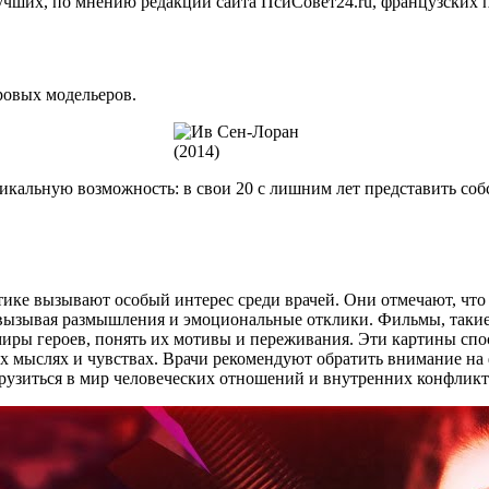
учших, по мнению редакции сайта ПсиСовет24.ru, французских 
ровых модельеров.
альную возможность: в свои 20 с лишним лет представить соб
ике вызывают особый интерес среди врачей. Они отмечают, что т
вызывая размышления и эмоциональные отклики. Фильмы, такие 
миры героев, понять их мотивы и переживания. Эти картины сп
х мыслях и чувствах. Врачи рекомендуют обратить внимание на
грузиться в мир человеческих отношений и внутренних конфликт