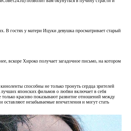
Совет24.ru) позволит вам окунуться в пучину страсти и
вых. В гостях у матери Ицуки девушка просматривает старый
енее, вскоре Хироко получает загадочное письмо, на котором
 киноленты способны не только тронуть сердца зрителей
0 лучших японских фильмов о любви включает в себя
е только красиво показывают развитие отношений между
ви оставляют незабываемые впечатления и могут стать