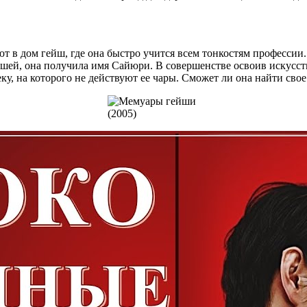
т в дом гейш, где она быстро учится всем тонкостям профессии
шей, она получила имя Сайюри. В совершенстве освоив искусств
ку, на которого не действуют ее чары. Сможет ли она найти сво