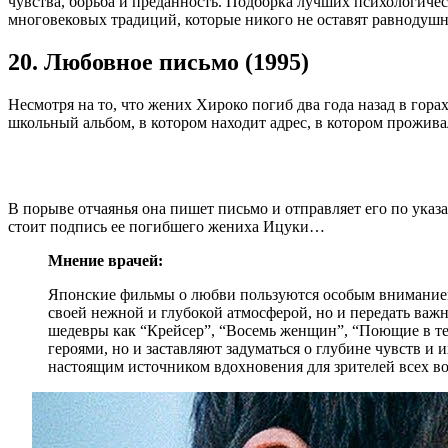
чувства, борьба и преданность. Подборка лучших психологичес
многовековых традиций, которые никого не оставят равнодуш
20. Любовное письмо (1995)
Несмотря на то, что жених Хироко погиб два года назад в гора
школьный альбом, в котором находит адрес, в котором прожив
В порыве отчаянья она пишет письмо и отправляет его по указа
стоит подпись ее погибшего жениха Ицуки…
Мнение врачей:
Японские фильмы о любви пользуются особым вниманием у
своей нежной и глубокой атмосферой, но и передать важ
шедевры как “Крейсер”, “Восемь женщин”, “Поющие в те
героями, но и заставляют задуматься о глубине чувств и
настоящим источником вдохновения для зрителей всех во