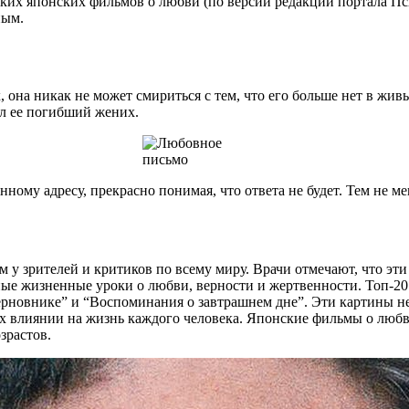
ких японских фильмов о любви (по версии редакции портала Пси
ным.
х, она никак не может смириться с тем, что его больше нет в жи
ал ее погибший жених.
нному адресу, прекрасно понимая, что ответа не будет. Тем не м
 зрителей и критиков по всему миру. Врачи отмечают, что эти
ные жизненные уроки о любви, верности и жертвенности. Топ-2
рновнике” и “Воспоминания о завтрашнем дне”. Эти картины н
 их влиянии на жизнь каждого человека. Японские фильмы о люб
зрастов.