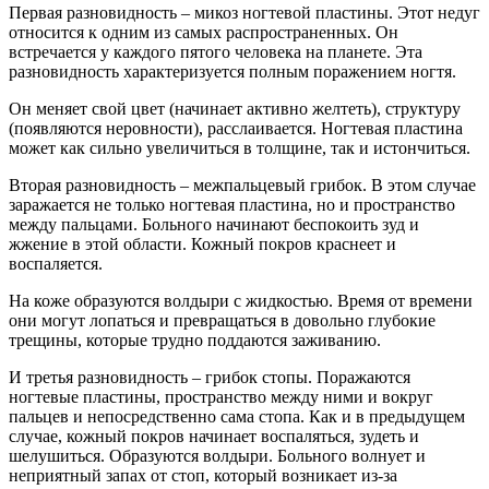
Первая разновидность – микоз ногтевой пластины. Этот недуг
относится к одним из самых распространенных. Он
встречается у каждого пятого человека на планете. Эта
разновидность характеризуется полным поражением ногтя.
Он меняет свой цвет (начинает активно желтеть), структуру
(появляются неровности), расслаивается. Ногтевая пластина
может как сильно увеличиться в толщине, так и истончиться.
Вторая разновидность – межпальцевый грибок. В этом случае
заражается не только ногтевая пластина, но и пространство
между пальцами. Больного начинают беспокоить зуд и
жжение в этой области. Кожный покров краснеет и
воспаляется.
На коже образуются волдыри с жидкостью. Время от времени
они могут лопаться и превращаться в довольно глубокие
трещины, которые трудно поддаются заживанию.
И третья разновидность – грибок стопы. Поражаются
ногтевые пластины, пространство между ними и вокруг
пальцев и непосредственно сама стопа. Как и в предыдущем
случае, кожный покров начинает воспаляться, зудеть и
шелушиться. Образуются волдыри. Больного волнует и
неприятный запах от стоп, который возникает из-за