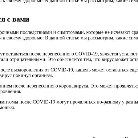
я к своему здоровью. В данной статье мы рассмотрим, какие сим
я с вами
рочными последствиями и симптомами, которые не исчезают сра
я к своему здоровью. В данной статье мы рассмотрим, какие сим
т оставаться после перенесенного COVID-19, является усталост
стали отрицательными. Это объясняется тем, что вирус может ост
ле выздоровления от COVID-19, кашель может оставаться еще не
 вирус покинул организм.
нием после перенесенного коронавируса. Это может проявлятьс
оровления.
имптомы после COVID-19 могут проявляться по-разному у разны
омощью.