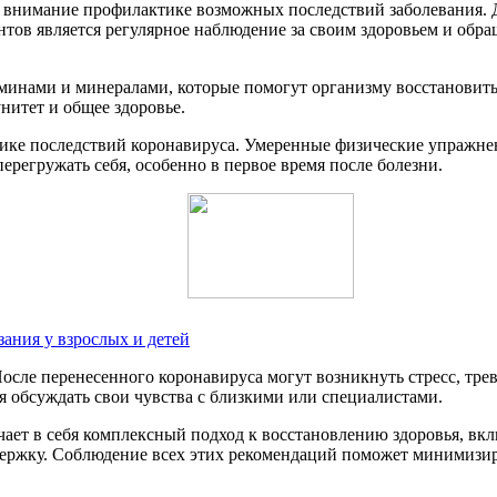
е внимание профилактике возможных последствий заболевания. Д
нтов является регулярное наблюдение за своим здоровьем и обр
минами и минералами, которые помогут организму восстановитьс
нитет и общее здоровье.
тике последствий коронавируса. Умеренные физические упражне
ерегружать себя, особенно в первое время после болезни.
зания у взрослых и детей
осле перенесенного коронавируса могут возникнуть стресс, трев
я обсуждать свои чувства с близкими или специалистами.
чает в себя комплексный подход к восстановлению здоровья, в
держку. Соблюдение всех этих рекомендаций поможет минимизи