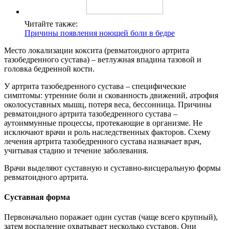
Читайте также:
Причины появления ноющей боли в бедре
Место локализации коксита (ревматоидного артрита
тазобедренного сустава) – ветлужная впадина тазовой и
головка бедренной кости.
У артрита тазобедренного сустава – специфические
симптомы: утренние боли и скованность движений, атрофия
околосуставных мышц, потеря веса, бессонница. Причины
ревматоидного артрита тазобедренного сустава –
аутоиммунные процессы, протекающие в организме. Не
исключают врачи и роль наследственных факторов. Схему
лечения артрита тазобедренного сустава назначает врач,
учитывая стадию и течение заболевания.
Врачи выделяют суставную и суставно-висцеральную формы
ревматоидного артрита.
Суставная форма
Первоначально поражает один сустав (чаще всего крупный),
затем воспаление охватывает несколько суставов. Они