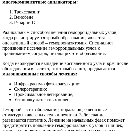
многокомпонентные аппликаторы:
Троксевазин;
Венобене;
Гепарин Г.
Радикальным способом лечения геморроидальных узлов,
когда регистрируется тромбообразование, является
оперативный способ – геморроидэктомия. Специалист
производит иссечение геморроидальных узлов с
прошиванием сосудов, питающих эти образования.
Когда наблюдается выпадение воспаленного узла и врач после
обследования выясняет, что тромбоза нет, предлагаются
малоинвазивные способы лечения:
Инфракрасную фотокоагуляцию;
Склеротерапию;
Проксимальное легирование;
Установку латексных колец.
Геморрой – это заболевание, поражающее венозные
структуры каверзных тел кишечника. Заболевание
развивается поэтапно. Лечение на начальных фазах поможет
предотвратить появление геморроидальных узлов и шишек,
которые становятся причиной дискомфорта и серьезных