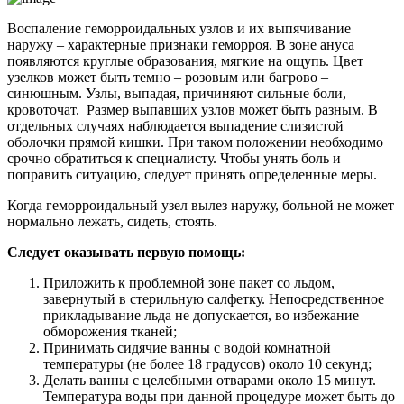
Воспаление геморроидальных узлов и их выпячивание
наружу – характерные признаки геморроя. В зоне ануса
появляются круглые образования, мягкие на ощупь. Цвет
узелков может быть темно – розовым или багрово –
синюшным. Узлы, выпадая, причиняют сильные боли,
кровоточат. Размер выпавших узлов может быть разным. В
отдельных случаях наблюдается выпадение слизистой
оболочки прямой кишки. При таком положении необходимо
срочно обратиться к специалисту. Чтобы унять боль и
поправить ситуацию, следует принять определенные меры.
Когда геморроидальный узел вылез наружу, больной не может
нормально лежать, сидеть, стоять.
Следует оказывать первую помощь:
Приложить к проблемной зоне пакет со льдом,
завернутый в стерильную салфетку. Непосредственное
прикладывание льда не допускается, во избежание
обморожения тканей;
Принимать сидячие ванны с водой комнатной
температуры (не более 18 градусов) около 10 секунд;
Делать ванны с целебными отварами около 15 минут.
Температура воды при данной процедуре может быть до