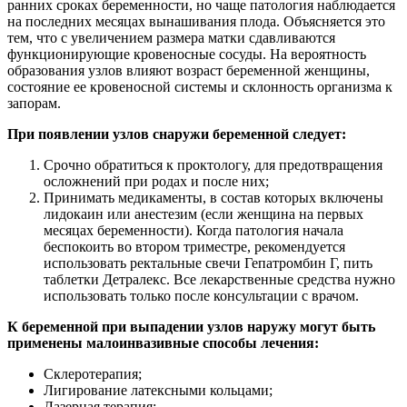
ранних сроках беременности, но чаще патология наблюдается
на последних месяцах вынашивания плода. Объясняется это
тем, что с увеличением размера матки сдавливаются
функционирующие кровеносные сосуды. На вероятность
образования узлов влияют возраст беременной женщины,
состояние ее кровеносной системы и склонность организма к
запорам.
При появлении узлов снаружи беременной следует:
Срочно обратиться к проктологу, для предотвращения
осложнений при родах и после них;
Принимать медикаменты, в состав которых включены
лидокаин или анестезим (если женщина на первых
месяцах беременности). Когда патология начала
беспокоить во втором триместре, рекомендуется
использовать ректальные свечи Гепатромбин Г, пить
таблетки Детралекс. Все лекарственные средства нужно
использовать только после консультации с врачом.
К беременной при выпадении узлов наружу могут быть
применены малоинвазивные способы лечения:
Склеротерапия;
Лигирование латексными кольцами;
Лазерная терапия;