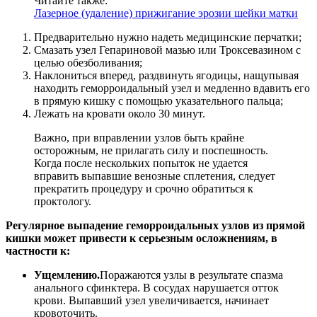
Читайте также:
Лазерное (удаление) прижигание эрозии шейки матки
Предварительно нужно надеть медицинские перчатки;
Смазать узел Гепариновой мазью или Троксевазином с
целью обезболивания;
Наклониться вперед, раздвинуть ягодицы, нащупывая
находить геморроидальный узел и медленно вдавить его
в прямую кишку с помощью указательного пальца;
Лежать на кровати около 30 минут.
Важно, при вправлении узлов быть крайне
осторожным, не прилагать силу и поспешность.
Когда после нескольких попыток не удается
вправить выпавшие венозные сплетения, следует
прекратить процедуру и срочно обратиться к
проктологу.
Регулярное выпадение геморроидальных узлов из прямой
кишки может привести к серьезным осложнениям, в
частности к:
Ущемлению.
Поражаются узлы в результате спазма
анального сфинктера. В сосудах нарушается отток
крови. Выпавший узел увеличивается, начинает
кровоточить.