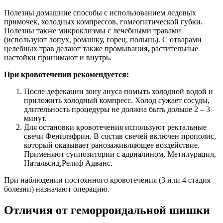
Полезны домашние способы с использованием ледовых
примочек, холодных компрессов, гомеопатической губки.
Полезны также микроклизмы с лечебными травами
(используют лопух, ромашку, горец, полынь). С отварами
целебных трав делают также промывания, растительные
настойки принимают и внутрь.
При кровотечении рекомендуется:
После дефекации зону ануса помыть холодной водой и
приложить холодный компресс. Холод сужает сосуды,
длительность процедуры не должна быть дольше 2 – 3
минут.
Для остановки кровотечения используют ректальные
свечи Фенилэфрин. В состав свечей включен прополис,
который оказывает ранозаживляющее воздействие.
Применяют суппозитории с адрналином, Метилурацил,
Натальсид,Релиф Адванс.
При наблюдении постоянного кровотечения (3 или 4 стадия
болезни) назначают операцию.
Отличия от геморроидальной шишки