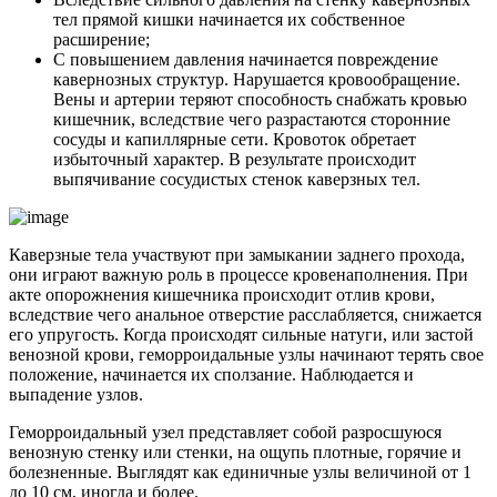
тел прямой кишки начинается их собственное
расширение;
С повышением давления начинается повреждение
кавернозных структур. Нарушается кровообращение.
Вены и артерии теряют способность снабжать кровью
кишечник, вследствие чего разрастаются сторонние
сосуды и капиллярные сети. Кровоток обретает
избыточный характер. В результате происходит
выпячивание сосудистых стенок каверзных тел.
Каверзные тела участвуют при замыкании заднего прохода,
они играют важную роль в процессе кровенаполнения. При
акте опорожнения кишечника происходит отлив крови,
вследствие чего анальное отверстие расслабляется, снижается
его упругость. Когда происходят сильные натуги, или застой
венозной крови, геморроидальные узлы начинают терять свое
положение, начинается их сползание. Наблюдается и
выпадение узлов.
Геморроидальный узел представляет собой разросшуюся
венозную стенку или стенки, на ощупь плотные, горячие и
болезненные. Выглядят как единичные узлы величиной от 1
до 10 см, иногда и более.