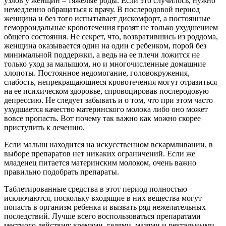
узлов у женщин – тяжелые роды. Если это случилось, нужно
немедленно обращаться к врачу. В послеродовой период
женщина и без того испытывает дискомфорт, а постоянные
геморроидальные кровотечения грозят не только ухудшением
общего состояния. Не секрет, что, возвратившись из роддома,
женщина оказывается один на один с ребенком, порой без
минимальной поддержки, а ведь на ее плечи ложится не
только уход за малышом, но и многочисленные домашние
хлопоты. Постоянное недомогание, головокружения,
слабость, непрекращающиеся кровотечения могут отразиться
на ее психическом здоровье, спровоцировав послеродовую
депрессию. Не следует забывать и о том, что при этом часто
ухудшается качество материнского молока либо оно может
вовсе пропасть. Вот почему так важно как можно скорее
приступить к лечению.
Если малыш находится на искусственном вскармливании, в
выборе препаратов нет никаких ограничений. Если же
младенец питается материнским молоком, очень важно
правильно подобрать препараты.
Таблетированные средства в этот период полностью
исключаются, поскольку входящие в них вещества могут
попасть в организм ребенка и вызвать ряд нежелательных
последствий. Лучше всего воспользоваться препаратами
местного действия: кремами, гелями, мазями и ректальными