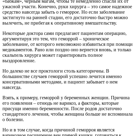
«бабкам», черным магам, чтобы те немедленно спасли их от
ужасной участи. Конечно, руки хирурга – это самое надежное
средство навсегда забыть о геморрое. Но если заболевание
застигнуто на ранней стадии, его достаточно быстро можно
вылечить, не прибегая к оперативному вмешательству.
Некоторые доктора сами предлагают пациентам операцию,
аргументируя это тем, что геморрой – хроническое
заболевание, от которого невозможно избавиться при помощи
медикаментов. Рано или поздно оно вернется вновь, и только
скальпель хирурга может гарантировать полное
выздоровление.
Но далеко не все проктологи столь категоричны. В
большинстве случаев геморрой успешно лечится именно
консервативными методами, и пациент забывает о нем
навсегда.
Взять, к примеру, геморрой у беременных женщин. Причина
его появления – отнюдь не варикоз, а факторы, которые
присущи именно беременности. После родов достаточно
стандартного лечения, чтобы женщина больше не вспоминала
о болезни.
Но и в том случае, когда причиной геморроя является
варикозное расширение вен прямой кишки, готовиться к