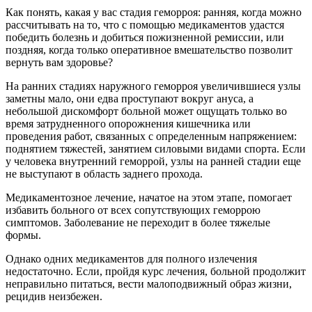
Как понять, какая у вас стадия геморроя: ранняя, когда можно
рассчитывать на то, что с помощью медикаментов удастся
победить болезнь и добиться пожизненной ремиссии, или
поздняя, когда только оперативное вмешательство позволит
вернуть вам здоровье?
На ранних стадиях наружного геморроя увеличившиеся узлы
заметны мало, они едва проступают вокруг ануса, а
небольшой дискомфорт больной может ощущать только во
время затрудненного опорожнения кишечника или
проведения работ, связанных с определенным напряжением:
поднятием тяжестей, занятием силовыми видами спорта. Если
у человека внутренний геморрой, узлы на ранней стадии еще
не выступают в область заднего прохода.
Медикаментозное лечение, начатое на этом этапе, помогает
избавить больного от всех сопутствующих геморрою
симптомов. Заболевание не переходит в более тяжелые
формы.
Однако одних медикаментов для полного излечения
недостаточно. Если, пройдя курс лечения, больной продолжит
неправильно питаться, вести малоподвижный образ жизни,
рецидив неизбежен.