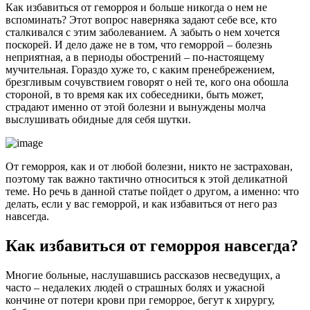
Как избавиться от геморроя и больше никогда о нем не
вспоминать? Этот вопрос наверняка задают себе все, кто
сталкивался с этим заболеванием. А забыть о нем хочется
поскорей. И дело даже не в том, что геморрой – болезнь
неприятная, а в периоды обострений – по-настоящему
мучительная. Гораздо хуже то, с каким пренебрежением,
брезгливым сочувствием говорят о ней те, кого она обошла
стороной, в то время как их собеседники, быть может,
страдают именно от этой болезни и вынуждены молча
выслушивать обидные для себя шутки.
От геморроя, как и от любой болезни, никто не застрахован,
поэтому так важно тактично относиться к этой деликатной
теме. Но речь в данной статье пойдет о другом, а именно: что
делать, если у вас геморрой, и как избавиться от него раз
навсегда.
Как избавиться от геморроя навсегда?
Многие больные, наслушавшись рассказов несведущих, а
часто – недалеких людей о страшных болях и ужасной
кончине от потери крови при геморрое, бегут к хирургу,