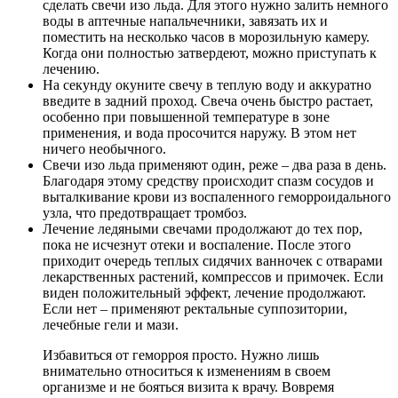
сделать свечи изо льда. Для этого нужно залить немного
воды в аптечные напальчечники, завязать их и
поместить на несколько часов в морозильную камеру.
Когда они полностью затвердеют, можно приступать к
лечению.
На секунду окуните свечу в теплую воду и аккуратно
введите в задний проход. Свеча очень быстро растает,
особенно при повышенной температуре в зоне
применения, и вода просочится наружу. В этом нет
ничего необычного.
Свечи изо льда применяют один, реже – два раза в день.
Благодаря этому средству происходит спазм сосудов и
выталкивание крови из воспаленного геморроидального
узла, что предотвращает тромбоз.
Лечение ледяными свечами продолжают до тех пор,
пока не исчезнут отеки и воспаление. После этого
приходит очередь теплых сидячих ванночек с отварами
лекарственных растений, компрессов и примочек. Если
виден положительный эффект, лечение продолжают.
Если нет – применяют ректальные суппозитории,
лечебные гели и мази.
Избавиться от геморроя просто. Нужно лишь
внимательно относиться к изменениям в своем
организме и не бояться визита к врачу. Вовремя