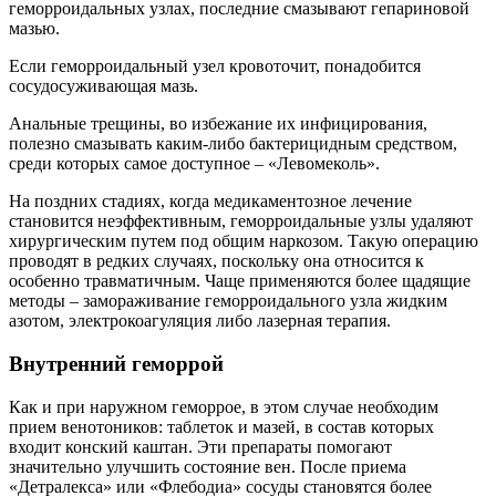
геморроидальных узлах, последние смазывают гепариновой
мазью.
Если геморроидальный узел кровоточит, понадобится
сосудосуживающая мазь.
Анальные трещины, во избежание их инфицирования,
полезно смазывать каким-либо бактерицидным средством,
среди которых самое доступное – «Левомеколь».
На поздних стадиях, когда медикаментозное лечение
становится неэффективным, геморроидальные узлы удаляют
хирургическим путем под общим наркозом. Такую операцию
проводят в редких случаях, поскольку она относится к
особенно травматичным. Чаще применяются более щадящие
методы – замораживание геморроидального узла жидким
азотом, электрокоагуляция либо лазерная терапия.
Внутренний геморрой
Как и при наружном геморрое, в этом случае необходим
прием венотоников: таблеток и мазей, в состав которых
входит конский каштан. Эти препараты помогают
значительно улучшить состояние вен. После приема
«Детралекса» или «Флебодиа» сосуды становятся более