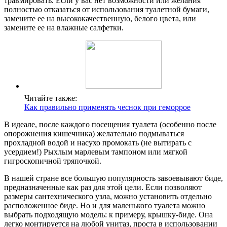
травмировать. Если у вас нет возможности или желания
полностью отказаться от использования туалетной бумаги,
замените ее на высококачественную, белого цвета, или
замените ее на влажные салфетки.
Читайте также:
Как правильно применять чеснок при геморрое
В идеале, после каждого посещения туалета (особенно после
опорожнения кишечника) желательно подмываться
прохладной водой и насухо промокать (не вытирать с
усердием!) Рыхлым марлевым тампоном или мягкой
гигроскопичной тряпочкой.
В нашей стране все большую популярность завоевывают биде,
предназначенные как раз для этой цели. Если позволяют
размеры сантехнического узла, можно установить отдельно
расположенное биде. Но и для маленького туалета можно
выбрать подходящую модель: к примеру, крышку-биде. Она
легко монтируется на любой унитаз, проста в использовании