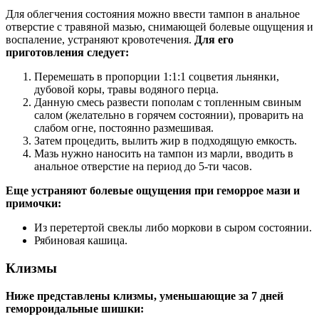
Для облегчения состояния можно ввести тампон в анальное
отверстие с травяной мазью, снимающей болевые ощущения и
воспаление, устраняют кровотечения.
Для его
приготовления следует:
Перемешать в пропорции 1:1:1 соцветия льнянки,
дубовой коры, травы водяного перца.
Данную смесь развести пополам с топленным свиным
салом (желательно в горячем состоянии), проварить на
слабом огне, постоянно размешивая.
Затем процедить, вылить жир в подходящую емкость.
Мазь нужно наносить на тампон из марли, вводить в
анальное отверстие на период до 5-ти часов.
Еще устраняют болевые ощущения при геморрое мази и
примочки:
Из перетертой свеклы либо моркови в сыром состоянии.
Рябиновая кашица.
Клизмы
Ниже представлены клизмы, уменьшающие за 7 дней
геморроидальные шишки: