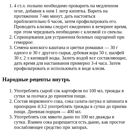
4 ст.л. полыни необходимо проварить на медленном
огне, добавив к ним 1 литр кипятка. Варить на
протяжении 7-ми минут, дать настояться
приблизительно 6 часов, затем профильтровать его.
Проводить клизмы следует ежедневно в вечернее время,
при этом чередовать необходимо с клизмой со свеклы.
Спринцевания для устранения болевых ощущений при
геморрое:
Семена конского каштана и цветки ромашки — 30 г
одного и 30 г другого сырья, дубовая кора 50 г, шалфей
30 г, 2 л кипящей воды. Залить водой все составляющие,
дать время для настаивания примерно 3-4 часа. Затем
профильтровать и использовать в виде клизм.
Народные рецепты внутрь
Употреблять сырой сок картофеля по 100 мл, трижды в
сутки за полчаса до принятия пищи.
Состав морковного сока, сока салата-латука и шпината в
пропорции 4:3:2 употреблять трижды в сутки до приема
пищи. Дневная порция — 400 мл.
Употреблять сок мякоти дыни по 100 мл дважды в
сутки. Взамен сока разрешается есть дыню, как простое
послабляющее средство при запорах.