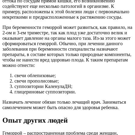
оттока по сосудам прямой кишки, его возникновению
содействуют еще несколько патологий в организме. К
примеру, расположены к этой болезни люди с первоначально
некрепкими и предрасположенные к растяжению сосуды.
При беременности геморрой может развиться, как правило, на
2-ом и 3-ем триместре, так как плод уже достаточно велик и
оказывает давление на органы малого таза. Из-за этого может
сформироваться геморрой. Обычно, при лечении данного
заболевания при беременности специалисты назначают
препараты, в составе которых только природные компоненты,
чтобы не нанести вред здоровью плода. К таким препаратам
можно отнести:
свечи облепиховые;
свечи прополисовые;
суппозитории КаленулаДН;
глицериновые суппозитории.
Назначать лечение обязан только лечащий врач. Заниматься
самолечением может быть опасно для здоровья ребенка.
Опыт других людей
Геморрой – распространенная проблема среди женщин,