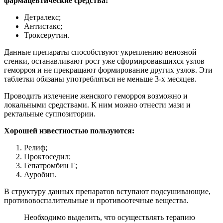
фармацевтические средства:
Детралекс;
Антистакс;
Троксерутин.
Данные препараты способствуют укреплению венозной
стенки, останавливают рост уже сформировавшихся узлов
геморроя и не прекращают формирование других узлов. Эти
таблетки обязаны употребляться не меньше 3-х месяцев.
Проводить излечение женского геморроя возможно и
локальными средствами. К ним можно отнести мази и
ректальные суппозитории.
Хорошей известностью пользуются:
Релиф;
Проктоседил;
Гепатромбин Г;
Ауробин.
В структуру данных препаратов вступают подсушивающие,
противовоспалительные и противоотечные вещества.
Необходимо выделить, что осуществлять терапию