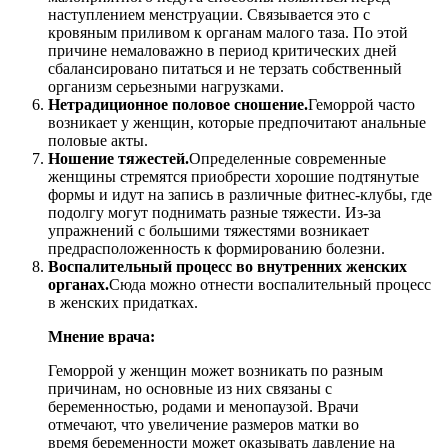
наступлением менструации. Связывается это с
кровяным приливом к органам малого таза. По этой
причине немаловажно в период критических дней
сбалансировано питаться и не терзать собственный
организм серьезными нагрузками.
Нетрадиционное половое сношение.
Геморрой часто
возникает у женщин, которые предпочитают анальные
половые акты.
Ношение тяжестей.
Определенные современные
женщины стремятся приобрести хорошие подтянутые
формы и идут на запись в различные фитнес-клубы, где
подолгу могут поднимать разные тяжести. Из-за
упражнений с большими тяжестями возникает
предрасположенность к формированию болезни.
Воспалительный процесс во внутренних женских
органах.
Сюда можно отнести воспалительный процесс
в женских придатках.
Мнение врача:
Геморрой у женщин может возникать по разным
причинам, но основные из них связаны с
беременностью, родами и менопаузой. Врачи
отмечают, что увеличение размеров матки во
время беременности может оказывать давление на