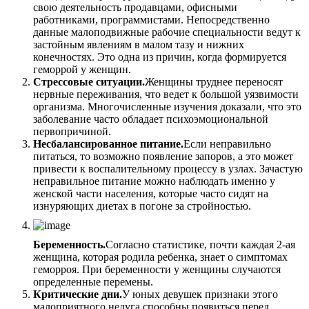
свою деятельность продавцами, офисными
работниками, программистами. Непосредственно
данные малоподвижные рабочие специальности ведут к
застойным явлениям в малом тазу и нижних
конечностях. Это одна из причин, когда формируется
геморрой у женщин.
Стрессовые ситуации.
Женщины труднее переносят
нервные переживания, что ведет к большой уязвимости
организма. Многочисленные изучения доказали, что это
заболевание часто обладает психоэмоциональной
первопричиной.
Несбалансированное питание.
Если неправильно
питаться, то возможно появление запоров, а это может
привести к воспалительному процессу в узлах. Зачастую
неправильное питание можно наблюдать именно у
женской части населения, которые часто сидят на
изнуряющих диетах в погоне за стройностью.
Беременность.
Согласно статистике, почти каждая 2-ая
женщина, которая родила ребенка, знает о симптомах
геморроя. При беременности у женщины случаются
определенные перемены.
Критические дни.
У юных девушек признаки этого
малоприятного недуга способны появиться перед