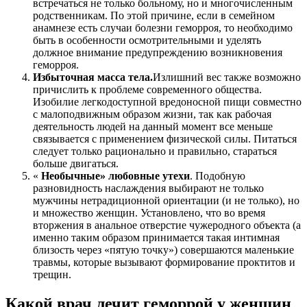
встречаться не только больному, но и многочисленным
родственникам. По этой причине, если в семейном
анамнезе есть случаи болезни геморроя, то необходимо
быть в особенности осмотрительными и уделять
должное внимание предупреждению возникновения
геморроя.
Избыточная масса тела.
Излишний вес также возможно
причислить к проблеме современного общества.
Изобилие легкодоступной вредоносной пищи совместно
с малоподвижным образом жизни, так как рабочая
деятельность людей на данный момент все меньше
связывается с применением физической силы. Питаться
следует только рационально и правильно, стараться
больше двигаться.
«
Необычные» любовные утехи
. Подобную
разновидность наслаждения выбирают не только
мужчины нетрадиционной ориентации (и не только), но
и множество женщин. Установлено, что во время
вторжения в анальное отверстие чужеродного объекта (а
именно таким образом принимается такая интимная
близость через «пятую точку») совершаются маленькие
травмы, которые вызывают формирование проктитов и
трещин.
Какой врач лечит геморрой у женщин