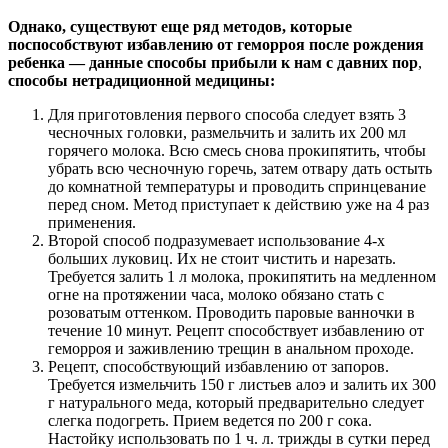
Однако, существуют еще ряд методов, которые
поспособствуют избавлению от геморроя после рождения
ребенка — данные способы прибыли к нам с давних пор
,
способы нетрадиционной медицины:
Для приготовления первого способа следует взять 3
чесночных головки, размельчить и залить их 200 мл
горячего молока. Всю смесь снова прокипятить, чтобы
убрать всю чесночную горечь, затем отвару дать остыть
до комнатной температуры и проводить спринцевание
перед сном. Метод приступает к действию уже на 4 раз
применения.
Второй способ подразумевает использование 4-х
больших луковиц. Их не стоит чистить и нарезать.
Требуется залить 1 л молока, прокипятить на медленном
огне на протяжении часа, молоко обязано стать с
розоватым оттенком. Проводить паровые ванночки в
течение 10 минут. Рецепт способствует избавлению от
геморроя и заживлению трещин в анальном проходе.
Рецепт, способствующий избавлению от запоров.
Требуется измельчить 150 г листьев алоэ и залить их 300
г натурального меда, который предварительно следует
слегка подогреть. Прием ведется по 200 г сока.
Настойку использовать по 1 ч. л. трижды в сутки перед