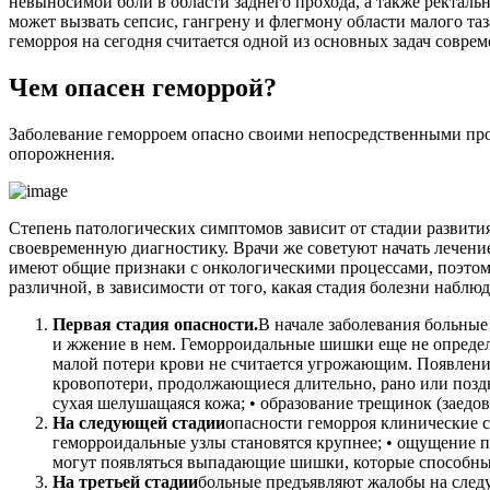
невыносимой боли в области заднего прохода, а также ректаль
может вызвать сепсис, гангрену и флегмону области малого т
геморроя на сегодня считается одной из основных задач соврем
Чем опасен геморрой?
Заболевание геморроем опасно своими непосредственными проя
опорожнения.
Степень патологических симптомов зависит от стадии развития
своевременную диагностику. Врачи же советуют начать лечение 
имеют общие признаки с онкологическими процессами, поэтому
различной, в зависимости от того, какая стадия болезни набл
Первая стадия опасности.
В начале заболевания больные
и жжение в нем. Геморроидальные шишки еще не определя
малой потери крови не считается угрожающим. Появление
кровопотери, продолжающиеся длительно, рано или поздн
сухая шелушащаяся кожа; • образование трещинок (заедов
На следующей стадии
опасности геморроя клинические с
геморроидальные узлы становятся крупнее; • ощущение пр
могут появляться выпадающие шишки, которые способны
На третьей стадии
больные предъявляют жалобы на следу