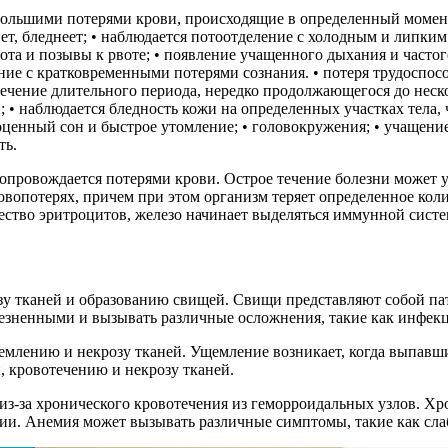
большими потерями крови, происходящие в определенный момент
вет, бледнеет; • наблюдается потоотделение с холодным и липки
та и позывы к рвоте; • появление учащенного дыхания и частог
ояние с кратковременными потерями сознания. • потеря трудоспос
течение длительного периода, нередко продолжающегося до нес
• наблюдается бледность кожи на определенных участках тела, ч
ценный сон и быстрое утомление; • головокружения; • учащение 
ть.
провождается потерями крови. Острое течение болезни может у
вопотерях, причем при этом организм теряет определенное коли
ество эритроцитов, железо начинает выделяться иммунной систе
зу тканей и образованию свищей. Свищи представляют собой па
лезненными и вызывать различные осложнения, такие как инфекц
млению и некрозу тканей. Ущемление возникает, когда выпавш
, кровотечению и некрозу тканей.
из-за хронического кровотечения из геморроидальных узлов. Х
мии. Анемия может вызывать различные симптомы, такие как сла