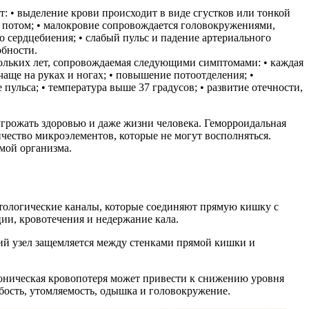
: • выделение крови происходит в виде сгустков или тонкой
м потом; • малокровие сопровождается головокружениями,
о сердцебиения; • слабый пульс и падение артериального
обности.
кольких лет, сопровождаемая следующими симптомами: • каждая
аще на руках и ногах; • повышение потоотделения; •
пульса; • температура выше 37 градусов; • развитие отечности,
грожать здоровью и даже жизни человека. Геморроидальная
чество микроэлементов, которые не могут восполняться.
мой организма.
тологические каналы, которые соединяют прямую кишку с
ии, кровотечения и недержание кала.
ий узел защемляется между стенками прямой кишки и
роническая кровопотеря может привести к снижению уровня
бость, утомляемость, одышка и головокружение.