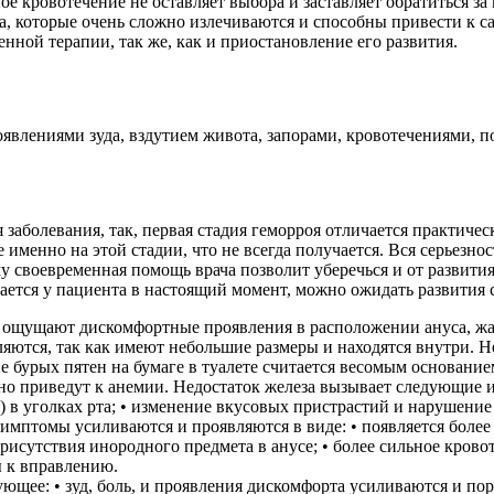
ное кровотечение не оставляет выбора и заставляет обратиться
аза, которые очень сложно излечиваются и способны привести 
енной терапии, так же, как и приостановление его развития.
влениями зуда, вздутием живота, запорами, кровотечениями, п
 заболевания, так, первая стадия геморроя отличается практич
именно на этой стадии, что не всегда получается. Вся серьезно
 своевременная помощь врача позволит уберечься и от развития
юдается у пациента в настоящий момент, можно ожидать развития
 ощущают дискомфортные проявления в расположении ануса, жал
ются, так как имеют небольшие размеры и находятся внутри. Не
 бурых пятен на бумаге в туалете считается весомым основани
о приведут к анемии. Недостаток железа вызывает следующие изм
) в уголках рта; • изменение вкусовых пристрастий и нарушение
имптомы усиливаются и проявляются в виде: • появляется более
исутствия инородного предмета в анусе; • более сильное крово
 к вправлению.
ющее: • зуд, боль, и проявления дискомфорта усиливаются и п