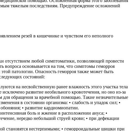
 за медицинской помощью. Осложненная форма этого заболевания
к самым тяжелым последствиям. Предупреждение осложнений
оявлением резей в кишечнике и чувством его неполного
ески отсутствием любой симптоматики, позволяющей провести
сть вопроса основывается на том, что симптомы геморроя
 этой патологии. Опасность геморроя также может быть
 следующих состояний:
уются на несвойственную ранее влажность этого участка тела
 исключено развитие необильного кровотечения, но оно из-за
ем для обращения за врачебной помощью. Такие незначительные
енения в состоянии организма: • слабость и упадок сил; •
 обоняния; • развитие кардиомиопатии.
 интенсивная боль и жжение в расположении ануса; •
течение, нередко небольшой струей крови; • при дефекации
орой становятся нестерпимыми; • геморроидальные шишки при