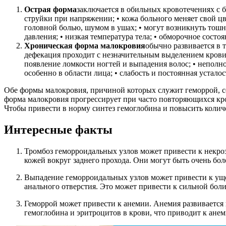
Острая форма
заключается в обильных кровотечениях с 
струйки при напряжении; • кожа больного меняет свой ц
головной болью, шумом в ушах; • могут возникнуть тошно
давления; • низкая температура тела; • обморочное сост
Хроническая форма малокровия
обычно развивается в 
дефекация проходит с незначительным выделением крови; 
появление ломкости ногтей и выпадения волос; • неполно
особенно в области лица; • слабость и постоянная усталос
Обе формы малокровия, причиной которых служит геморрой, со
форма малокровия прогрессирует при часто повторяющихся кро
Чтобы привести в норму синтез гемоглобина и повысить колич
Интересные факты
Тромбоз геморроидальных узлов может привести к некро
кожей вокруг заднего прохода. Они могут быть очень бо
Выпадение геморроидальных узлов может привести к уще
анального отверстия. Это может привести к сильной боли
Геморрой может привести к анемии. Анемия развивается 
гемоглобина и эритроцитов в крови, что приводит к ане