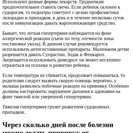
Используют разные формы лекарств. Грудничкам
предпочтительнее ставить свечи. Если ребенок склонен к
судорогам, то педиатры советуют с целью профилактики
лихорадки и припадков, в день и в течение несколько суток
после иммунизации давать жаропонижающее средство.
Бывает, что легкая гипертермия наблюдается на фоне
аллергической реакции (сыпи по телу, отечности зоны
постановки укола). В данном случае рекомендуется
использовать антигистаминные препараты. Маленьким детям
разрешается давать Супрастин, Зодак и Фенкарол.
Запрещается использовать димедрол: он может негативно
отразиться на психике и развитии ребенка.
Если температура не сбивается, продолжает повышаться, то
родителям следует вызвать скорую помощь: вероятно, у
малыша развились побочные реакции на прививку. Особенно
должны насторожить: нарушение дыхания и адинамия на
фоне тяжелой или умеренной гипертермии.
Тяжелая гипертермия грозит развитием судорожных
припадков.
Через сколько дней после болезни
можно делать прививку от