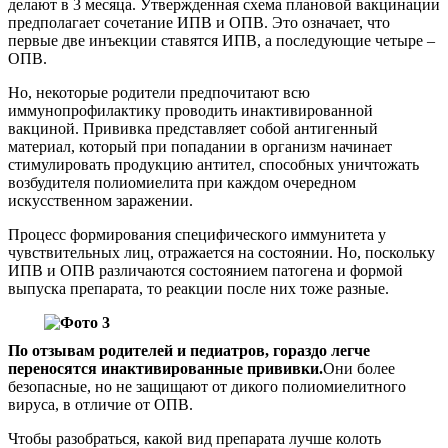
делают в 3 месяца. Утвержденная схема плановой вакцинации
предполагает сочетание ИПВ и ОПВ. Это означает, что
первые две инъекции ставятся ИПВ, а последующие четыре –
ОПВ.
Но, некоторые родители предпочитают всю
иммунопрофилактику проводить инактивированной
вакциной. Прививка представляет собой антигенный
материал, который при попадании в организм начинает
стимулировать продукцию антител, способных уничтожать
возбудителя полиомиелита при каждом очередном
искусственном заражении.
Процесс формирования специфического иммунитета у
чувствительных лиц, отражается на состоянии. Но, поскольку
ИПВ и ОПВ различаются состоянием патогена и формой
выпуска препарата, то реакции после них тоже разные.
По отзывам родителей и педиатров, гораздо легче
переносятся инактивированные прививки.
Они более
безопасные, но не защищают от дикого полиомиелитного
вируса, в отличие от ОПВ.
Чтобы разобраться, какой вид препарата лучше колоть