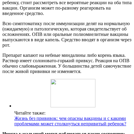
ребенку, стоит рассмотреть все вероятные реакции на оба типа
вакцин. Организм может по-разному реагировать на
введенное средство.
Всю симптоматику после иммунизации делят на нормальную
(ожидаемую) и патологическую, которая свидетельствует об
осложнениях. ОПВ или оральные полиомиелитные вакцины
выпускаются в виде капель. Средство вводят в организм через
рот.
Препарат капают на небные миндалины либо корень языка.
Раствор имеет солоновато-горький привкус. Реакция на ОПВ
обычно слабовыраженная. У большинства детей самочувствие
после живой прививки не изменяется.
Читайте также:
Жизнь без прививок: чем опасны вакцины и с какими
проблемами может столкнуться непривитый ребенок?
Иногда у малышей могут наблюдаться такие состояния: