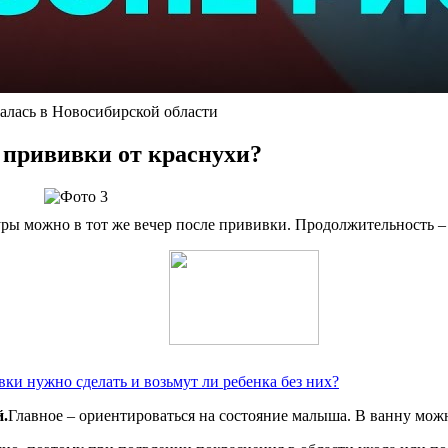
алась в Новосибирской области
 прививки от краснухи?
уры можно в тот же вечер после прививки. Продолжительность –
ки нужно сделать и возьмут ли ребенка без них?
й.
Главное – ориентироваться на состояние малыша. В ванну мож