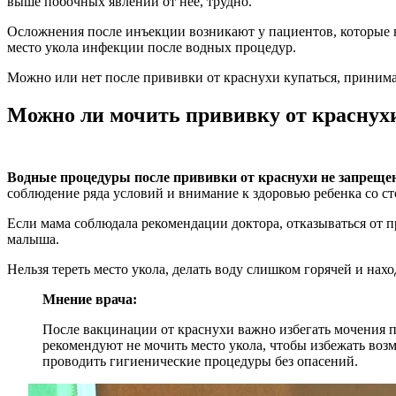
выше побочных явлений от нее, трудно.
Осложнения после инъекции возникают у пациентов, которые н
место укола инфекции после водных процедур.
Можно или нет после прививки от краснухи купаться, принима
Можно ли мочить прививку от краснух
Водные процедуры после прививки от краснухи не запреще
соблюдение ряда условий и внимание к здоровью ребенка со с
Если мама соблюдала рекомендации доктора, отказываться от 
малыша.
Нельзя тереть место укола, делать воду слишком горячей и нахо
Мнение врача:
После вакцинации от краснухи важно избегать мочения пр
рекомендуют не мочить место укола, чтобы избежать во
проводить гигиенические процедуры без опасений.