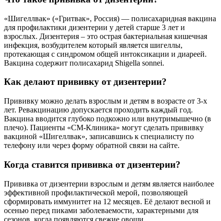
«Шигеллвак» («Гритвак», Россия) — полисахаридная вакцина
для профилактики дизентерии у детей старше 3 лет и
взрослых. Дизентерия – это острая бактериальная кишечная
инфекция, возбудителем который является шигеллы,
протекающая с синдромом общей интоксикации и диареей.
Вакцина содержит полисахарид Shigella sonnei.
Как делают прививку от дизентерии?
Прививку можно делать взрослым и детям в возрасте от 3-х
лет. Ревакцинацию допускается проходить каждый год.
Вакцина вводится глубоко подкожно или внутримышечно (в
плечо). Пациенты «СМ-Клиника» могут сделать прививку
вакциной «Шигеллвак», записавшись к специалисту по
телефону или через форму обратной связи на сайте.
Когда ставится прививка от дизентерии?
Прививка от дизентерии взрослым и детям является наиболее
эффективной профилактической мерой, позволяющей
сформировать иммунитет на 12 месяцев. Её делают весной и
осенью перед пиками заболеваемости, характерными для
сезонов, когда появляются свежие овощи.