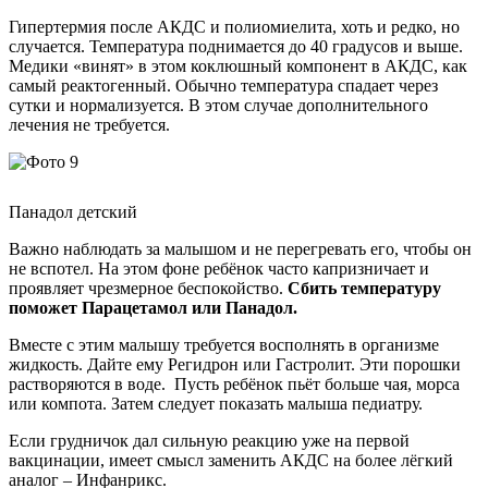
Гипертермия после АКДС и полиомиелита, хоть и редко, но
случается. Температура поднимается до 40 градусов и выше.
Медики «винят» в этом коклюшный компонент в АКДС, как
самый реактогенный. Обычно температура спадает через
сутки и нормализуется. В этом случае дополнительного
лечения не требуется.
Панадол детский
Важно наблюдать за малышом и не перегревать его, чтобы он
не вспотел. На этом фоне ребёнок часто капризничает и
проявляет чрезмерное беспокойство.
Сбить температуру
поможет Парацетамол или Панадол.
Вместе с этим малышу требуется восполнять в организме
жидкость. Дайте ему Регидрон или Гастролит. Эти порошки
растворяются в воде. Пусть ребёнок пьёт больше чая, морса
или компота. Затем следует показать малыша педиатру.
Если грудничок дал сильную реакцию уже на первой
вакцинации, имеет смысл заменить АКДС на более лёгкий
аналог – Инфанрикс.