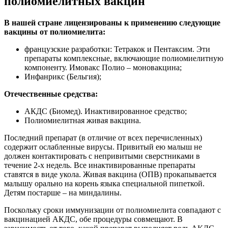
полиомиелитных вакцин
В нашей стране лицензированы к применению следующие
вакцины от полиомиелита:
французские разработки: Тетракок и Пентаксим. Эти
препараты комплексные, включающие полиомиелитную
компоненту. Имовакс Полио – моновакцина;
Инфанрикс (Бельгия);
Отечественные средства:
АКДС (Биомед). Инактивированное средство;
Полиомиелитная живая вакцина.
Последний препарат (в отличие от всех перечисленных)
содержит ослабленные вирусы. Привитый ею малыш не
должен контактировать с непривитыми сверстниками в
течение 2-х недель. Все инактивированные препараты
ставятся в виде укола. Живая вакцина (ОПВ) прокапывается
малышу орально на корень языка специальной пипеткой.
Детям постарше – на миндалины.
Поскольку сроки иммунизации от полиомиелита совпадают с
вакцинацией АКДС, обе процедуры совмещают. В