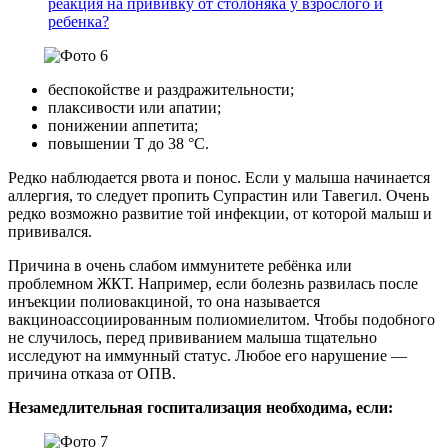
реакция на прививку от столбняка у взрослого и
ребенка?
беспокойстве и раздражительности;
плаксивости или апатии;
понижении аппетита;
повышении Т до 38 °C.
Редко наблюдается рвота и понос. Если у малыша начинается
аллергия, то следует пропить Супрастин или Тавегил. Очень
редко возможно развитие той инфекции, от которой малыш и
прививался.
Причина в очень слабом иммунитете ребёнка или
проблемном ЖКТ. Например, если болезнь развилась после
инъекции полиовакциной, то она называется
вакциноассоциированным полиомиелитом. Чтобы подобного
не случилось, перед прививанием малыша тщательно
исследуют на иммунный статус. Любое его нарушение —
причина отказа от ОПВ.
Незамедлительная госпитализация необходима, если: