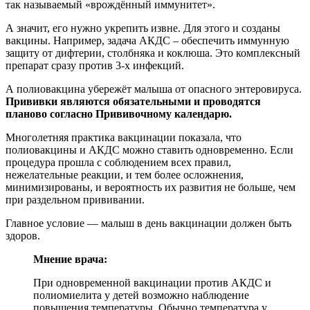
так называемый «врождённый иммунитет».
А значит, его нужно укрепить извне. Для этого и созданы
вакцины. Например, задача АКДС – обеспечить иммунную
защиту от дифтерии, столбняка и коклюша. Это комплексный
препарат сразу против 3-х инфекций.
А полиовакцина убережёт малыша от опасного энтеровируса.
Прививки являются обязательными и проводятся
планово согласно Прививочному календарю.
Многолетняя практика вакцинации показала, что
полиовакцины и АКДС можно ставить одновременно. Если
процедура прошла с соблюдением всех правил,
нежелательные реакции, и тем более осложнения,
минимизированы, и вероятность их развития не больше, чем
при раздельном прививании.
Главное условие — малыш в день вакцинации должен быть
здоров.
Мнение врача:
При одновременной вакцинации против АКДС и
полиомиелита у детей возможно наблюдение
повышения температуры. Обычно температура у