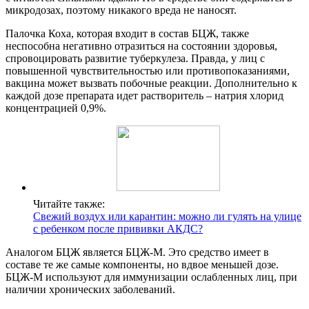
микродозах, поэтому никакого вреда не наносят.
Палочка Коха, которая входит в состав БЦЖ, также
неспособна негативно отразиться на состоянии здоровья,
спровоцировать развитие туберкулеза. Правда, у лиц с
повышенной чувствительностью или противопоказаниями,
вакцина может вызвать побочные реакции. Дополнительно к
каждой дозе препарата идет растворитель – натрия хлорид
концентрацией 0,9%.
Читайте также:
Свежий воздух или карантин: можно ли гулять на улице
с ребенком после прививки АКДС?
Аналогом БЦЖ является БЦЖ-М. Это средство имеет в
составе те же самые компоненты, но вдвое меньшей дозе.
БЦЖ-М используют для иммунизации ослабленных лиц, при
наличии хронических заболеваний.