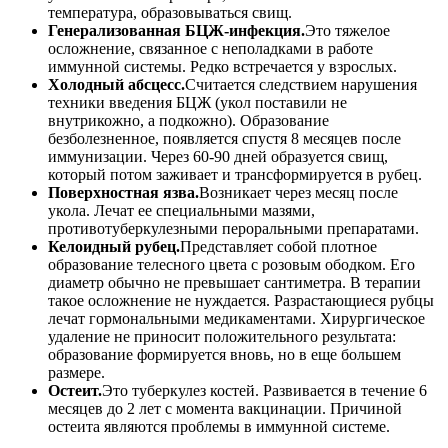
температура, образовываться свищ.
Генерализованная БЦЖ-инфекция.
Это тяжелое
осложнение, связанное с неполадками в работе
иммунной системы. Редко встречается у взрослых.
Холодный абсцесс.
Считается следствием нарушения
техники введения БЦЖ (укол поставили не
внутрикожно, а подкожно). Образование
безболезненное, появляется спустя 8 месяцев после
иммунизации. Через 60-90 дней образуется свищ,
который потом заживает и трансформируется в рубец.
Поверхностная язва.
Возникает через месяц после
укола. Лечат ее специальными мазями,
противотуберкулезными пероральными препаратами.
Келоидный рубец.
Представляет собой плотное
образование телесного цвета с розовым ободком. Его
диаметр обычно не превышает сантиметра. В терапии
такое осложнение не нуждается. Разрастающиеся рубцы
лечат гормональными медикаментами. Хирургическое
удаление не приносит положительного результата:
образование формируется вновь, но в еще большем
размере.
Остеит.
Это туберкулез костей. Развивается в течение 6
месяцев до 2 лет с момента вакцинации. Причиной
остеита являются проблемы в иммунной системе.