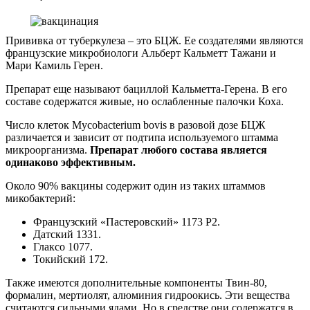
Прививка от туберкулеза – это БЦЖ. Ее создателями являются
французские микробиологи Альберт Кальметт Тажани и
Мари Камиль Герен.
Препарат еще называют бациллой Кальметта-Герена. В его
составе содержатся живые, но ослабленные палочки Коха.
Число клеток Mycobacterium bovis в разовой дозе БЦЖ
различается и зависит от подтипа используемого штамма
микроорганизма.
Препарат любого состава является
одинаково эффективным.
Около 90% вакцины содержит один из таких штаммов
микобактерий:
Французский «Пастеровский» 1173 Р2.
Датский 1331.
Глаксо 1077.
Токийский 172.
Также имеются дополнительные компоненты Твин-80,
формалин, мертиолят, алюминия гидроокись. Эти вещества
считаются сильными ядами. Но в средстве они содержатся в