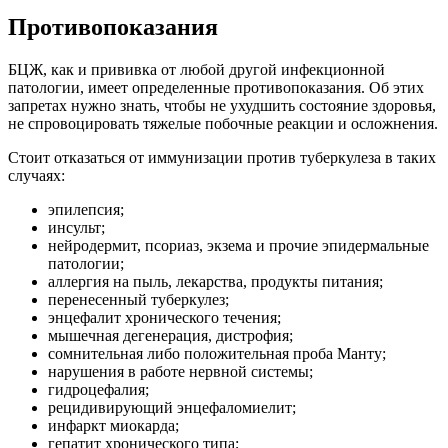
Противопоказания
БЦЖ, как и прививка от любой другой инфекционной
патологии, имеет определенные противопоказания. Об этих
запретах нужно знать, чтобы не ухудшить состояние здоровья,
не спровоцировать тяжелые побочные реакции и осложнения.
Стоит отказаться от иммунизации против туберкулеза в таких
случаях:
эпилепсия;
инсульт;
нейродермит, псориаз, экзема и прочие эпидермальные
патологии;
аллергия на пыль, лекарства, продукты питания;
перенесенный туберкулез;
энцефалит хронического течения;
мышечная дегенерация, дистрофия;
сомнительная либо положительная проба Манту;
нарушения в работе нервной системы;
гидроцефалия;
рецидивирующий энцефаломиелит;
инфаркт миокарда;
гепатит хронического типа;