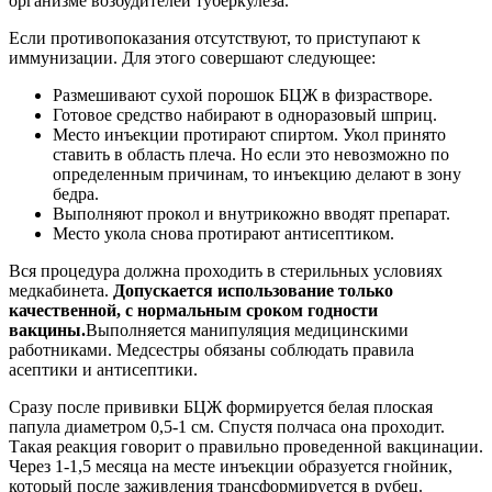
организме возбудителей туберкулеза.
Если противопоказания отсутствуют, то приступают к
иммунизации. Для этого совершают следующее:
Размешивают сухой порошок БЦЖ в физрастворе.
Готовое средство набирают в одноразовый шприц.
Место инъекции протирают спиртом. Укол принято
ставить в область плеча. Но если это невозможно по
определенным причинам, то инъекцию делают в зону
бедра.
Выполняют прокол и внутрикожно вводят препарат.
Место укола снова протирают антисептиком.
Вся процедура должна проходить в стерильных условиях
медкабинета.
Допускается использование только
качественной, с нормальным сроком годности
вакцины.
Выполняется манипуляция медицинскими
работниками. Медсестры обязаны соблюдать правила
асептики и антисептики.
Сразу после прививки БЦЖ формируется белая плоская
папула диаметром 0,5-1 см. Спустя полчаса она проходит.
Такая реакция говорит о правильно проведенной вакцинации.
Через 1-1,5 месяца на месте инъекции образуется гнойник,
который после заживления трансформируется в рубец.