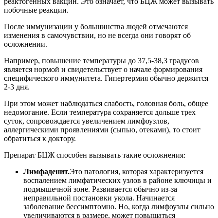
реактогенных вакцин. Это означает, что БЦЖ может вызывать
побочные реакции.
После иммунизации у большинства людей отмечаются
изменения в самочувствии, но не всегда они говорят об
осложнении.
Например, повышение температуры до 37,5-38,3 градусов
является нормой и свидетельствует о начале формирования
специфического иммунитета. Гипертермия обычно держится
2-3 дня.
При этом может наблюдаться слабость, головная боль, общее
недомогание. Если температура сохраняется дольше трех
суток, сопровождается увеличением лимфоузлов,
аллергическими проявлениями (сыпью, отеками), то стоит
обратиться к доктору.
Препарат БЦЖ способен вызывать такие осложнения:
Лимфаденит.
Это патология, которая характеризуется
воспалением лимфатических узлов в районе ключицы и
подмышечной зоне. Развивается обычно из-за
неправильной постановки укола. Начинается
заболевание бессимптомно. Но, когда лимфоузлы сильно
увеличиваются в размере, может повышаться